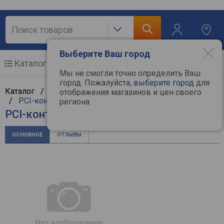
Выберите Ваш город
Каталог
Мобильные телефоны
Мы не смогли точно определить Ваш
город. Пожалуйста,
выберите город
для
Каталог /
Компьютерная техника
/
Комплектующие
отображения магазинов и цен своего
/
PCI-контроллеры
/
Orico
региона.
PCI-контроллер Orico PVU3-4P
ОСНОВНОЕ
ОТЗЫВЫ