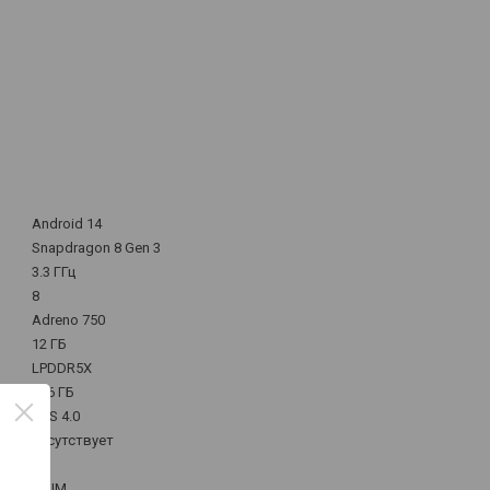
Android 14
Snapdragon 8 Gen 3
3.3 ГГц
8
Adreno 750
12 ГБ
LPDDR5X
256 ГБ
UFS 4.0
отсутствует
2 SIM