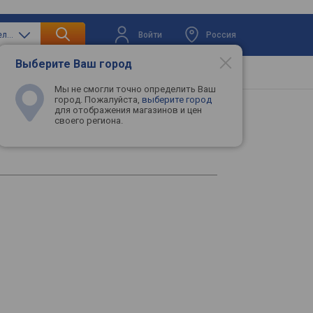
Войти
Россия
только мобильные телефоны
Выберите Ваш город
вая техника
Телевизоры
Промокоды
Мы не смогли точно определить Ваш
город. Пожалуйста,
выберите город
для отображения магазинов и цен
своего региона.