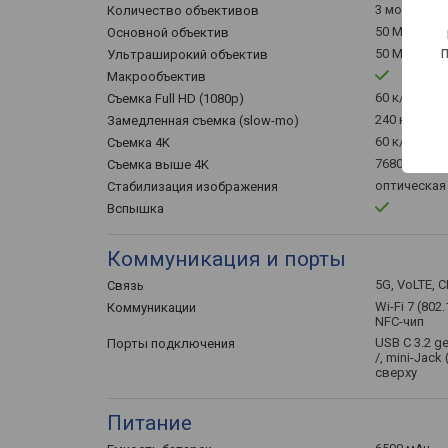
3 модуля
Количество объективов
50 МП, 1/1.5
Основной объектив
50 МП, 1/2.7
Ультраширокий объектив
Макрообъектив
60 к/с
Съемка Full HD (1080p)
240 к/с / 10
Замедленная съемка (slow-mo)
60 к/с
Съемка 4K
7680×4320, 
Съемка выше 4K
оптическая
Стабилизация изображения
Вспышка
Коммуникация и порты
5G, VoLTE,
Связь
Wi-Fi 7 (802.
Коммуникации
NFC-чип
USB C 3.2 g
Порты подключения
/, mini-Jack
сверху
Питание