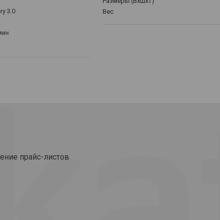
Размеры (ВхШхТ)
ry 3.0
Вес
мин
ение прайс-листов