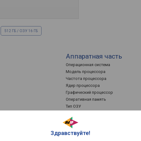
512 ГБ / ОЗУ 16 ГБ
Аппаратная часть
Операционная система
Модель процессора
Частота процессора
Ядер процессора
Графический процессор
Оперативная память
Тип ОЗУ
Встроенная память
 v5
Спецификация памяти
Слот для карт памяти
Здравствуйте!
Жидкостное охлаждение
Количество SIM