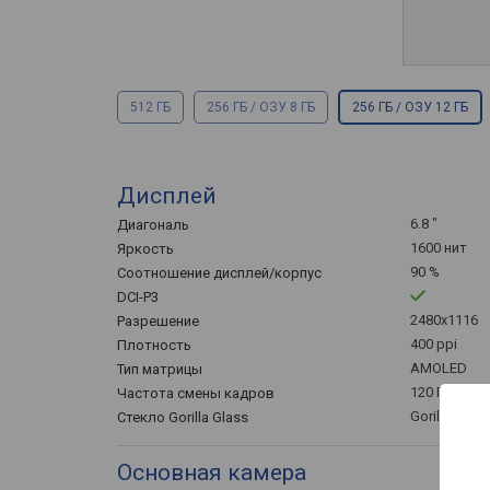
512 ГБ
256 ГБ / ОЗУ 8 ГБ
256 ГБ / ОЗУ 12 ГБ
Дисплей
6.8 "
Диагональ
1600 нит
Яркость
90 %
Соотношение дисплей/корпус
DCI-P3
2480x1116
Разрешение
400 ppi
Плотность
AMOLED
Тип матрицы
120 Гц
Частота смены кадров
Gorilla Glass
Стекло Gorilla Glass
Основная камера