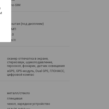
nano-SIM
е
м
скрытая (под дисплеем)
16 МП
f/2.0
30 к/с
сканер отпечатка в экране,
стереозвук, шумоподавление,
гироскоп, фонарик, датчик освещения
aGPS, GPS-модуль, Dual GPS, ГЛОНАСС,
цифровой компас
металл/стекло
глянцевая
чехол, зарядное устройство