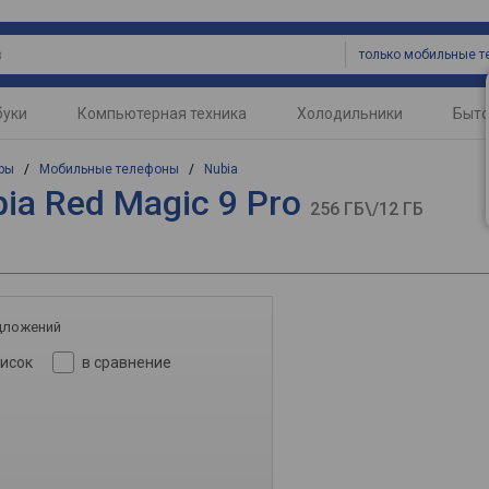
буки
Компьютерная техника
Холодильники
Быто
ры
/
Мобильные телефоны
/
Nubia
ia Red Magic 9 Pro
256 ГБ\/12 ГБ
дложений
писок
в сравнение