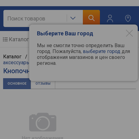
Выберите Ваш город
Каталог
Мобильные телефоны
Мы не смогли точно определить Ваш
город. Пожалуйста,
выберите город
для
Каталог /
Мобильные и связь
/
Мобильные и
отображения магазинов и цен своего
аксессуары
/
Мобильные телефоны
/
Nokia
региона.
Кнопочный телефон Nokia 130 2023
ОСНОВНОЕ
ОТЗЫВЫ