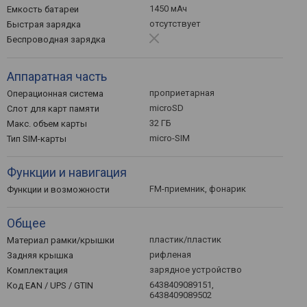
1450 мАч
Емкость батареи
отсутствует
Быстрая зарядка
Беспроводная зарядка
Аппаратная часть
проприетарная
Операционная система
microSD
Слот для карт памяти
32 ГБ
Макс. объем карты
micro-SIM
Тип SIM-карты
Функции и навигация
FM-приемник, фонарик
Функции и возможности
Общее
пластик/пластик
Материал рамки/крышки
рифленая
Задняя крышка
зарядное устройство
Комплектация
6438409089151,
Код EAN / UPS / GTIN
6438409089502