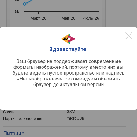
5k
Март '26
Май '26
Июль '26
Средняя цена
Здравствуйте!
Ваш браузер не поддерживает современные
форматы изображений, поэтому вместо них вы
Дисплей
будете видеть пустое пространство или надпись
2.4 "
Диагональ
«Нет изображения». Рекомендуем обновить
320x240
Разрешение
браузер до актуальной версии
167 ppi
Плотность
Коммуникация и порты
GSM
Связь
microUSB
Порты подключения
Питание