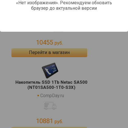
«Нет изображения». Рекомендуем обновить
браузер до актуальной версии
Netac NT01SA500-1T0-S3X
SLY.ru
10455
руб.
Перейти в магазин
Накопитель SSD 1Tb Netac SA500
(NT01SA500-1T0-S3X)
CompDay.ru
10881
руб.