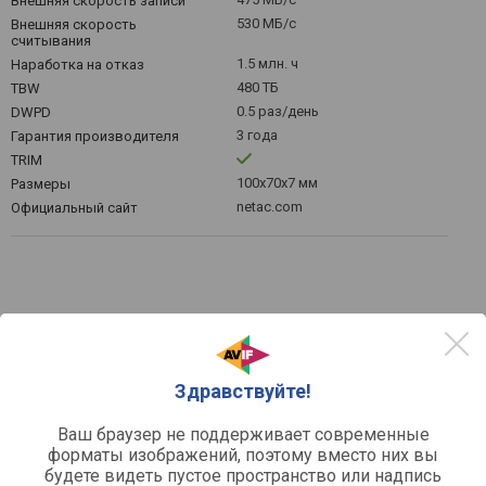
Внешняя скорость записи
530 МБ/с
Внешняя скорость
считывания
1.5 млн. ч
Наработка на отказ
480 ТБ
TBW
0.5 раз/день
DWPD
3 года
Гарантия производителя
TRIM
100x70x7 мм
Размеры
netac.com
Официальный сайт
Цены на Netac SA500 NT01SA500-1T0-
S3X - выбрать интернет-магазин
Здравствуйте!
по рейтингу
по цене
Ваш браузер не поддерживает современные
форматы изображений, поэтому вместо них вы
будете видеть пустое пространство или надпись