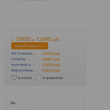
10455
12490
руб.
от
до
Cравнить цены
→
5
10455 руб.
SLY Computers
→
10881 руб.
CompDay
→
12409 руб.
xcom-shop.ru
→
12430 руб.
MobiComShop
→
в список
в сравнение
50k