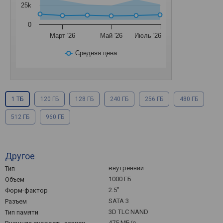
25k
0
Март '26
Май '26
Июль '26
Средняя цена
1 ТБ
120 ГБ
128 ГБ
240 ГБ
256 ГБ
480 ГБ
512 ГБ
960 ГБ
Другое
внутренний
Тип
1000 ГБ
Объем
2.5"
Форм-фактор
SATA 3
Разъем
3D TLC NAND
Тип памяти
475 МБ/с