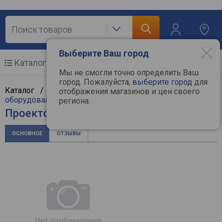
Выберите Ваш город
Каталог
Мобильные телефоны
Мы не смогли точно определить Ваш
город. Пожалуйста,
выберите город
для
Каталог /
ТВ и видеотехника
/
Проекционное
отображения магазинов и цен своего
оборудование
/
Проекторы
/
NEC
региона.
Проектор NEC PE455WL
ОСНОВНОЕ
ОТЗЫВЫ