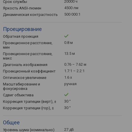
20000 ч
Срок службы
4500 лм
Яркость ANSI-люмен
500 000:1
Динамическая контрастность
Проецирование
Обратная проекция
0.8 м
Проекционное расстояние,
мин
13.5 м
Проекционное расстояние,
макс
0.76 – 7.62 м
Диагональ изображения
1.7:1 – 2.2:1
Проекционный коэффициент
1.6 x
Оптическое увеличение
ручная
Масштабирование и
фокусировка
Сдвиг объектива
30 °
Коррекция трапеции (верт), ±
30 °
Коррекция трапеции (гор), ±
Общее
27 дБ
Уровень шума (номинально)