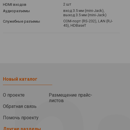
2 шт
HDMI входов
вход 3.5 мм (mini-Jack),
Аудиоразъемы
выход 3.5 мм (mini-Jack)
COM-порт (RS-232), LAN (RJ-
Служебные разъемы
45), HDBaseT
Новый каталог
О проекте
Размещение прайс-
листов
Обратная связь
Помочь проекту
Другие разделы