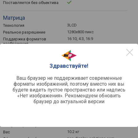
Поставляется без объектива
Матрица
3LCD
Технология
1280x800 пикс
Реальное разрешение
16:10, 4:3, 16:9
Поддержка форматов
изображения
Функции и возможности
Здравствуйте!
протокол PJ-Link, поддержка
Возможности
3D
Ваш браузер не поддерживает современные
форматы изображений, поэтому вместо них вы
Общее
будете видеть пустое пространство или надпись
39 дБ
Уровень шума (номинально)
«Нет изображения». Рекомендуем обновить
33 дБ
Уровень шума (эконом /
браузер до актуальной версии
тихий)
сеть
Источник питания
542 Вт
Потребляемая мощность
164x499x406 мм
Габариты (ВхШхГ)
10.2 кг
Вес