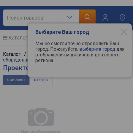
Выберите Ваш город
Каталог
Мобильные телефоны
Мы не смогли точно определить Ваш
город. Пожалуйста,
выберите город
для
Каталог /
ТВ и видеотехника
/
Проекционное
отображения магазинов и цен своего
оборудование
/
Проекторы
/
NEC
региона.
Проектор NEC PA853W
ОСНОВНОЕ
ОТЗЫВЫ