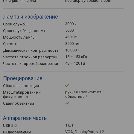
nec-display-solutions.com
Официальный сайт
Лампа и изображение
3000 ч
Срок службы
5000 ч
Срок службы (эконом)
420 Вт
Мощность лампы
8500 лм
Яркость
10 000:1
Динамическая контрастность
15 – 153 кГц
Частота строчной развертки
48 – 120 Гц
Частота кадровой развертки
Проецирование
Обратная проекция
ручная / зависит от
Масштабирование и
объектива /
фокусировка
Сдвиг объектива
Аппаратная часть
1 шт
USB 2.0
VGA, DisplayPort, v 1.2
Видеоразъемы