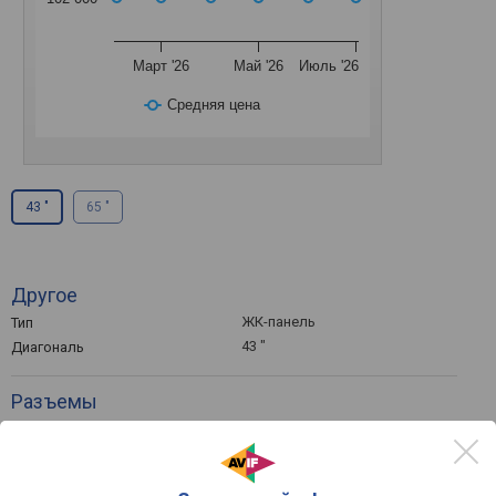
Март '26
Май '26
Июль '26
Средняя цена
43 "
65 "
Другое
ЖК-панель
Тип
43 "
Диагональ
Разъемы
DisplayPort
Подключение
2 шт
HDMI
выход mini-Jack (3.5 мм), LAN,
Разъемы (дополнительно)
COM-порт (RS-232)