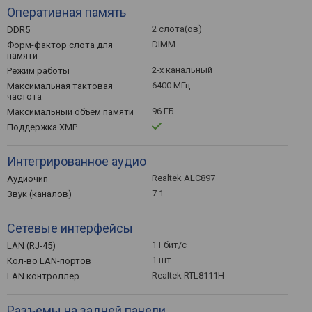
Оперативная память
2 слота(ов)
DDR5
DIMM
Форм-фактор слота для
памяти
2-х канальный
Режим работы
6400 МГц
Максимальная тактовая
частота
96 ГБ
Максимальный объем памяти
Поддержка XMP
Интегрированное аудио
Realtek ALC897
Аудиочип
7.1
Звук (каналов)
Сетевые интерфейсы
1 Гбит/с
LAN (RJ-45)
1 шт
Кол-во LAN-портов
Realtek RTL8111H
LAN контроллер
Разъемы на задней панели