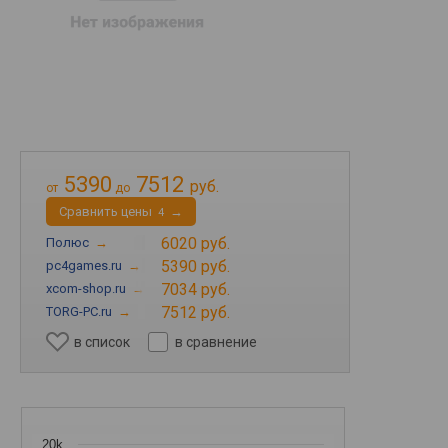
5390
7512
руб.
от
до
Cравнить цены
→
4
6020 руб.
Полюс
→
5390 руб.
pc4games.ru
→
7034 руб.
xcom-shop.ru
→
7512 руб.
TORG-PC.ru
→
в список
в сравнение
20k