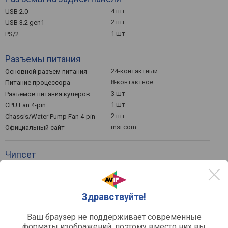
4 шт
USB 2.0
2 шт
USB 3.2 gen1
1 шт
PS/2
Разъемы питания
24-контактный
Основной разъем питания
8-контактное
Питание процессора
3 шт
Разъемов питания кулеров
1 шт
CPU Fan 4-pin
2 шт
Chassis/Water Pump Fan 4-pin
msi.com
Официальный сайт
Чипсет
Intel B760
Чипсет
Ami
BIOS
UEFI BIOS
Здравствуйте!
Видеовыходы
Ваш браузер не поддерживает современные
форматы изображений, поэтому вместо них вы
Выход D-Sub (VGA)