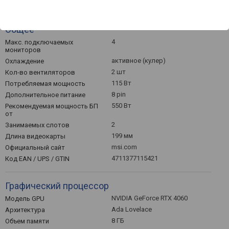
v.1.4a
Версия DisplayPort
Общее
4
Макс. подключаемых
мониторов
активное (кулер)
Охлаждение
2 шт
Кол-во вентиляторов
115 Вт
Потребляемая мощность
8 pin
Дополнительное питание
550 Вт
Рекомендуемая мощность БП
от
2
Занимаемых слотов
199 мм
Длина видеокарты
msi.com
Официальный сайт
4711377115421
Код EAN / UPS / GTIN
Графический процессор
NVIDIA GeForce RTX 4060
Модель GPU
Ada Lovelace
Архитектура
8 ГБ
Объем памяти