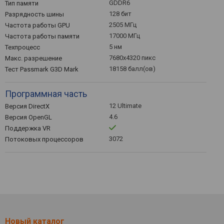
GDDR6
Тип памяти
128 бит
Разрядность шины
2505 МГц
Частота работы GPU
17000 МГц
Частота работы памяти
5 нм
Техпроцесс
7680x4320 пикс
Макс. разрешение
18158 балл(ов)
Тест Passmark G3D Mark
Программная часть
12 Ultimate
Версия DirectX
4.6
Версия OpenGL
Поддержка VR
3072
Потоковых процессоров
Новый каталог