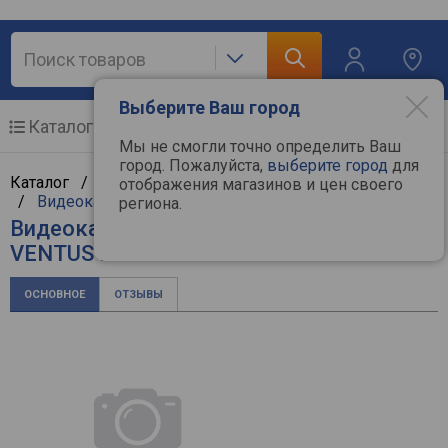
Выберите Ваш город
Каталог
Мобильные телефоны
Мы не смогли точно определить Ваш
город. Пожалуйста,
выберите город
для
Каталог /
Компьютерная техника
/
Комплектующие
отображения магазинов и цен своего
/
Видеокарты
/
MSI
региона.
Видеокарта MSI GeForce RTX 4060
VENTUS 2X BLACK 8G OC
ОСНОВНОЕ
ОТЗЫВЫ