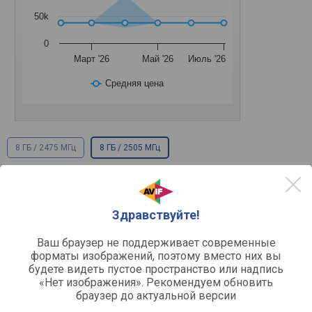
50k
0
Март '26
Май '26
Июль '26
Средняя цена
8 ГБ / 2475 МГц
8 ГБ / 2505 МГц
Основное
Здравствуйте!
PCI-E v4.0 / x8 /
Подключение
Ваш браузер не поддерживает современные
Разъемы подключения
форматы изображений, поэтому вместо них вы
будете видеть пустое пространство или надпись
1 шт
HDMI
«Нет изображения». Рекомендуем обновить
v.2.1a
Версия HDMI
браузер до актуальной версии
3 шт
DisplayPort