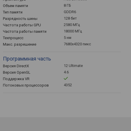
8 ГБ
Объем памяти
GDDR6
Тип памяти
128 бит
Разрядность шины
2580 МГц
Частота работы GPU
18000 МГц
Частота работы памяти
5 нм
Техпроцесс
7680x4320 пикс
Макс. разрешение
Программная часть
12 Ultimate
Версия DirectX
4.6
Версия OpenGL
Поддержка VR
4352
Потоковых процессоров