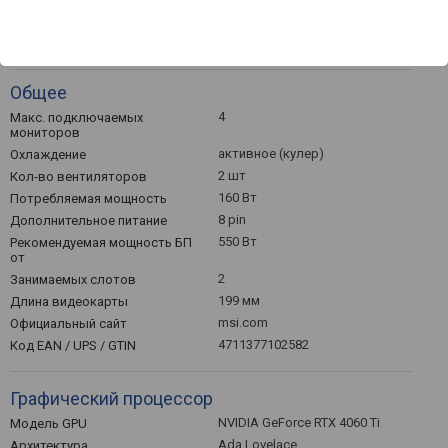
3 шт
DisplayPort
v.1.4a
Версия DisplayPort
Общее
4
Макс. подключаемых
мониторов
активное (кулер)
Охлаждение
2 шт
Кол-во вентиляторов
160 Вт
Потребляемая мощность
8 pin
Дополнительное питание
550 Вт
Рекомендуемая мощность БП
от
2
Занимаемых слотов
199 мм
Длина видеокарты
msi.com
Официальный сайт
4711377102582
Код EAN / UPS / GTIN
Графический процессор
NVIDIA GeForce RTX 4060 Ti
Модель GPU
Ada Lovelace
Архитектура