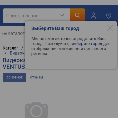
Выберите Ваш город
Каталог
Мобильные телефоны
Мы не смогли точно определить Ваш
город. Пожалуйста,
выберите город
для
Каталог /
Компьютерная техника
/
Комплектующие
отображения магазинов и цен своего
/
Видеокарты
/
MSI
региона.
Видеокарта MSI GeForce RTX 4060 Ti
VENTUS 2X BLACK 8G OC
ОСНОВНОЕ
ОТЗЫВЫ