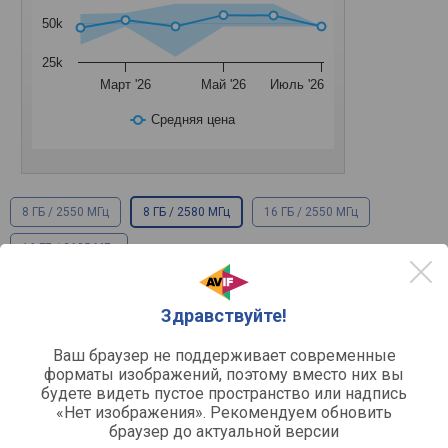
50k
25k
Март '26
Май '26
Июль '26
Средняя цена
8 ГБ / 2550 МГц
8 ГБ / 2580 МГц
16 ГБ / 2550 МГц
16 ГБ / 2625 МГц
Здравствуйте!
Основное
PCI-E v4.0 / x8 /
Подключение
Ваш браузер не поддерживает современные
форматы изображений, поэтому вместо них вы
будете видеть пустое пространство или надпись
Разъемы подключения
«Нет изображения». Рекомендуем обновить
1 шт
HDMI
браузер до актуальной версии
v.2.1a
Версия HDMI