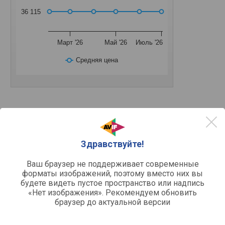
36 115
Март '26
Май '26
Июль '26
Средняя цена
Основное
PCI-E v4.0
Подключение
Здравствуйте!
Разъемы подключения
Ваш браузер не поддерживает современные
форматы изображений, поэтому вместо них вы
1 шт
HDMI
будете видеть пустое пространство или надпись
v.2.1
Версия HDMI
«Нет изображения». Рекомендуем обновить
3 шт
DisplayPort
браузер до актуальной версии
v.1.4a
Версия DisplayPort