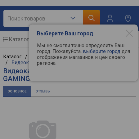
Выберите Ваш город
Каталог
Мобильные телефоны
Мы не смогли точно определить Ваш
город. Пожалуйста,
выберите город
для
Каталог /
Компьютерная техника
/
Комплектующие
отображения магазинов и цен своего
/
Видеокарты
/
MSI
региона.
Видеокарта MSI GeForce RTX 3060
GAMING X 12G
ОСНОВНОЕ
ОТЗЫВЫ