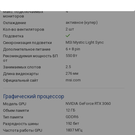
Общее
4
Макс. подключаемых
мониторов
активное (кулер)
Охлаждение
2 шт
Кол-во вентиляторов
Подсветка
MSI Mystic Light Sync
Синхронизация подсветки
6 + 8 pin
Дополнительное питание
550 Вт
Рекомендуемая мощность БП
от
2.5
Занимаемых слотов
276 мм
Длина видеокарты
msi.com
Официальный сайт
Графический процессор
NVIDIA GeForce RTX 3060
Модель GPU
12 ГБ
Объем памяти
GDDR6
Тип памяти
192 бит
Разрядность шины
1837 МГц
Частота работы GPU