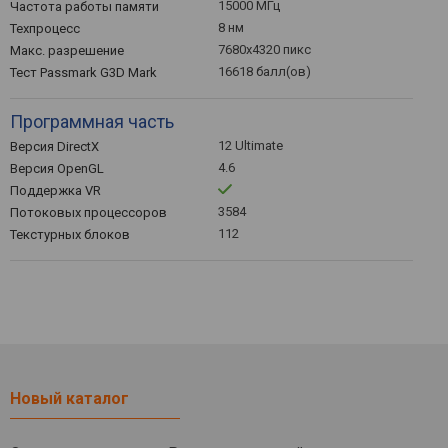
15000 МГц
Частота работы памяти
8 нм
Техпроцесс
7680x4320 пикс
Макс. разрешение
16618 балл(ов)
Тест Passmark G3D Mark
Программная часть
12 Ultimate
Версия DirectX
4.6
Версия OpenGL
Поддержка VR
3584
Потоковых процессоров
112
Текстурных блоков
Новый каталог