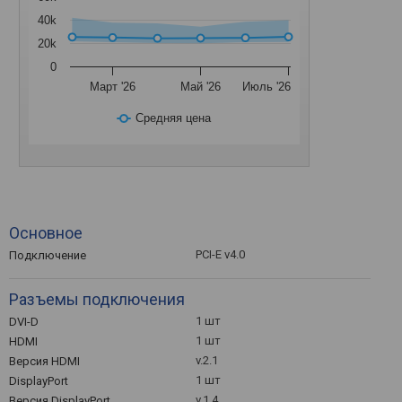
40k
20k
0
Март '26
Май '26
Июль '26
Средняя цена
Основное
PCI-E v4.0
Подключение
Разъемы подключения
1 шт
DVI-D
1 шт
HDMI
v.2.1
Версия HDMI
1 шт
DisplayPort
v.1.4
Версия DisplayPort