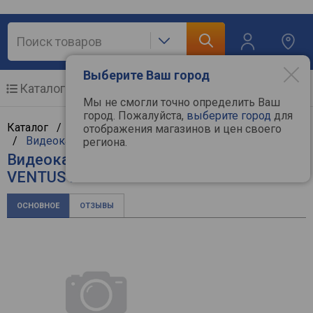
Выберите Ваш город
Каталог
Мобильные телефоны
Мы не смогли точно определить Ваш
город. Пожалуйста,
выберите город
для
Каталог /
Компьютерная техника
/
Комплектующие
отображения магазинов и цен своего
/
Видеокарты
/
MSI
региона.
Видеокарта MSI GeForce RTX 3050
VENTUS 2X XS 8G OC
ОСНОВНОЕ
ОТЗЫВЫ