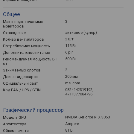
Общее
3
Макс. подключаемых
мониторов
активное (кулер)
Охлаждение
2 шт
Кол-во вентиляторов
115 Вт
Потребляемая мощность
6 pin
Дополнительное питание
500 Вт
Рекомендуемая мощность БП
от
2
Занимаемых слотов
205 мм
Длина видеокарты
msi.com
Официальный сайт
0824142319192,
Код EAN / UPS / GTIN
4711377084796
Графический процессор
NVIDIA GeForce RTX 3050
Модель GPU
Ampere
Архитектура
8 ГБ
Объем памяти