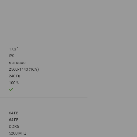
17.3 "
IPS
матовое
2560x1440 (16:9)
240 Гц
100 %
64 ГБ
64 ГБ
м
DDR5
5200 МГц