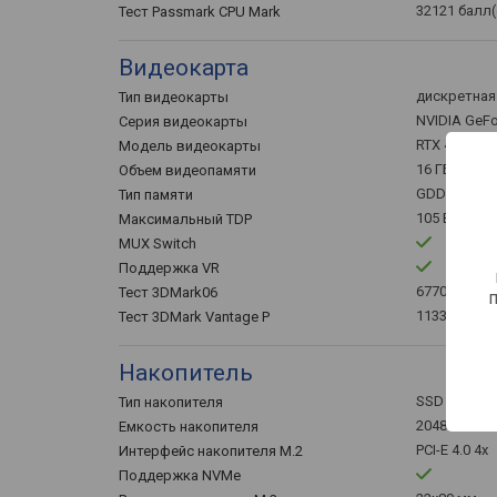
32121 балл
Тест Passmark CPU Mark
Видеокарта
дискретная
Тип видеокарты
NVIDIA GeF
Серия видеокарты
RTX 4090
Модель видеокарты
16 ГБ
Объем видеопамяти
GDDR6
Тип памяти
105 Вт
Максимальный TDP
MUX Switch
Поддержка VR
67702 балл
Тест 3DMark06
113387 бал
Тест 3DMark Vantage P
Накопитель
SSD M.2
Тип накопителя
2048 ГБ
Емкость накопителя
PCI-E 4.0 4x
Интерфейс накопителя M.2
Поддержка NVMe