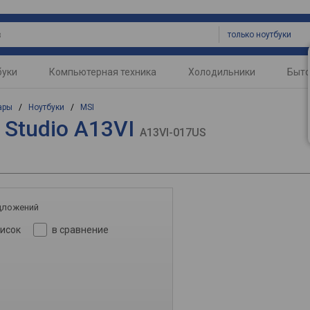
только ноутбуки
буки
Компьютерная техника
Холодильники
Быто
ары
/
Ноутбуки
/
MSI
7 Studio A13VI
A13VI-017US
дложений
писок
в сравнение