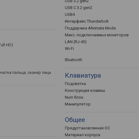
USB 3.2 gen2
USB C 3.2 gen2
USB4
Интерфейс Thunderbolt
Поддержка Alternate Mode
Макс. подключаемых мониторов
LAN (RJ-45)
ull HD)
Wi-Fi
Bluetooth
чатка пальца, сканер лица
Клавиатура
Подсветка
Конструкция клавиш
Num блок
Манипулятор
Общее
Предустановленная ОС
Материал корпуса