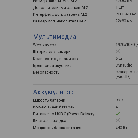
22x80 мм
Размер накопителя M.2
1 шт
Дополнительный разъем M.2
PCI-E 4.0 4x
Интерфейс доп. разъема M.2
22x80 мм
Размер доп. накопителя M.2
Мультимедиа
1920x1080 (F
Web-камера
Шторка для камеры
6 шт
Количество динамиков
Dynaudio
Брендовая акустика
сканер отпе
Безопасность
(FaceID)
Аккумулятор
99 Вт
Емкость батареи
4
Кол-во ячеек батареи
Питание по USB C (Power Delivery)
Быстрая зарядка
240 Вт
Мощность блока питания