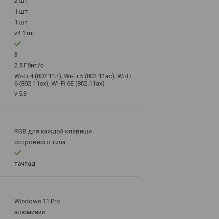
2 шт
1 шт
1 шт
v4 1 шт
3
2.5 Гбит/с
Wi-Fi 4 (802.11n), Wi-Fi 5 (802.11ac), Wi-Fi
6 (802.11ax), Wi-Fi 6E (802.11ax)
v 5.3
RGB для каждой клавиши
островного типа
тачпад
Windows 11 Pro
алюминий