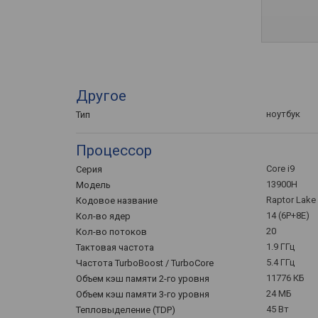
Другое
ноутбук
Тип
Процессор
Core i9
Серия
13900H
Модель
Raptor Lake 
Кодовое название
14 (6P+8E)
Кол-во ядер
20
Кол-во потоков
1.9 ГГц
Тактовая частота
5.4 ГГц
Частота TurboBoost / TurboCore
11776 КБ
Объем кэш памяти 2-го уровня
24 МБ
Объем кэш памяти 3-го уровня
45 Вт
Тепловыделение (TDP)