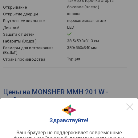
таймер отсрочки старта
боковое (влево)
Открывание
кнопка
Открытие дверцы
нержавеющая сталь
Внутреннее покрытие
LED
Дисплей
Защита от детей
38.5x59.3x31.3 см
Габариты (ВхШхГ)
380х560х340 мм
Размеры для встраивания
(ВхШхГ)
Турция
Страна производства
Цены на MONSHER MMH 201 W -
выбрать интернет-магазин
по рейтингу
по цене
Здравствуйте!
Ваш браузер не поддерживает современные