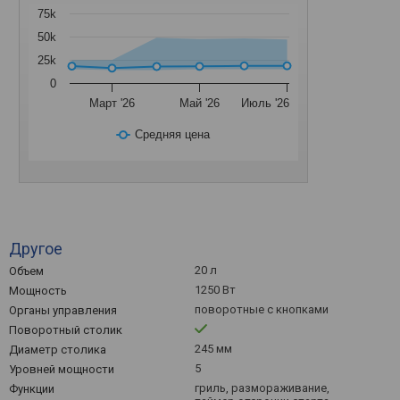
75k
50k
25k
0
Март '26
Май '26
Июль '26
Средняя цена
Другое
20 л
Объем
1250 Вт
Мощность
поворотные с кнопками
Органы управления
Поворотный столик
245 мм
Диаметр столика
5
Уровней мощности
гриль, размораживание,
Функции