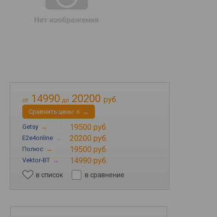
14990
20200
руб.
от
до
Cравнить цены
→
6
19500 руб.
Getsy
→
20200 руб.
E2e4online
→
19500 руб.
Полюс
→
14990 руб.
Vektor-BT
→
в список
в сравнение