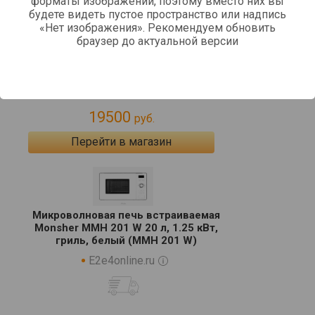
форматы изображений, поэтому вместо них вы
будете видеть пустое пространство или надпись
Встраиваемая микроволновая печь
«Нет изображения». Рекомендуем обновить
MONSHER MMH 201 W
браузер до актуальной версии
Getsy.ru
19500
руб.
Перейти в магазин
Микроволновая печь встраиваемая
Monsher MMH 201 W 20 л, 1.25 кВт,
гриль, белый (MMH 201 W)
E2e4online.ru