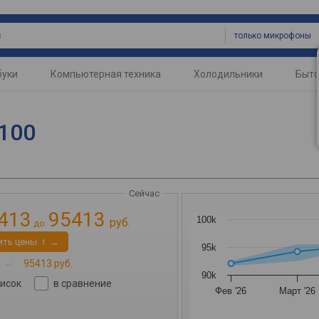
только микрофоны
буки
Компьютерная техника
Холодильники
Быто
-100
Сейчас
413
95413
100k
руб.
до
ить цены
→
1
95k
→
95413 руб.
90k
писок
в сравнение
Фев '26
Март '26