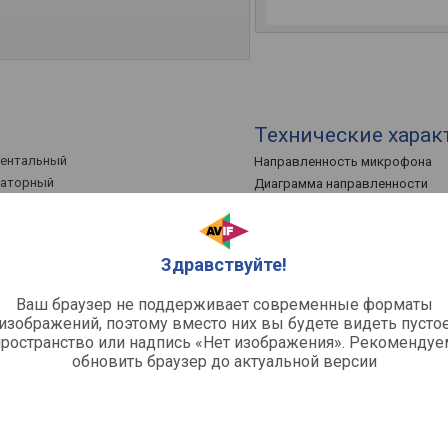
Технические харак
ментальный
Направленность микрофона
саторный
Диаграмма направленности
Номинальное сопротивление
Частотный диапазон
Чувствительность
ючение ДН
Здравствуйте!
Звуковое давление
Ваш браузер не поддерживает современные форматы
Общее
изображений, поэтому вместо них вы будете видеть пусто
пространство или надпись «Нет изображения». Рекомендуе
Источник питания
обновить браузер до актуальной версии
Материал корпуса
Размеры
Вес
Комплектация