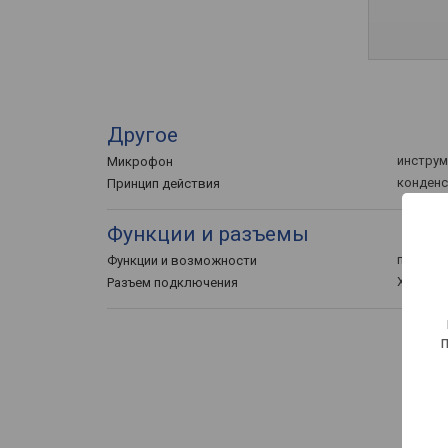
Другое
инстру
Микрофон
конден
Принцип действия
Функции и разъемы
перекл
Функции и возможности
XLR
Разъем подключения