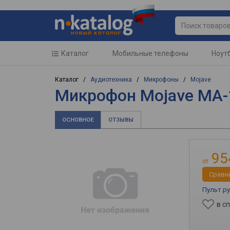
Каталог
Мобильные телефоны
Ноут
Каталог /
Аудиотехника
/
Микрофоны
/
Mojave
Микрофон Mojave MA
ОСНОВНОЕ
ОТЗЫВЫ
95
от
Cравн
Пульт.ру
в с