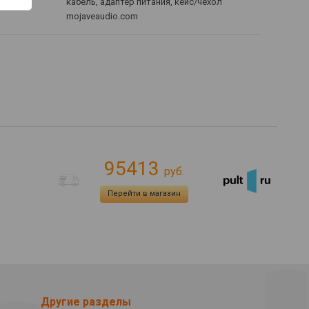
кабель, адаптер питания, кейс/чехол
mojaveaudio.com
95413
руб.
Перейти в магазин
Другие разделы