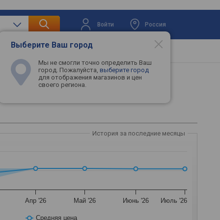
Войти
Россия
Выберите Ваш город
вая техника
Телевизоры
Промокоды
Мы не смогли точно определить Ваш
город. Пожалуйста,
выберите город
для отображения магазинов и цен
своего региона.
История за последние месяцы
Апр '26
Май '26
Июнь '26
Июль '26
Средняя цена