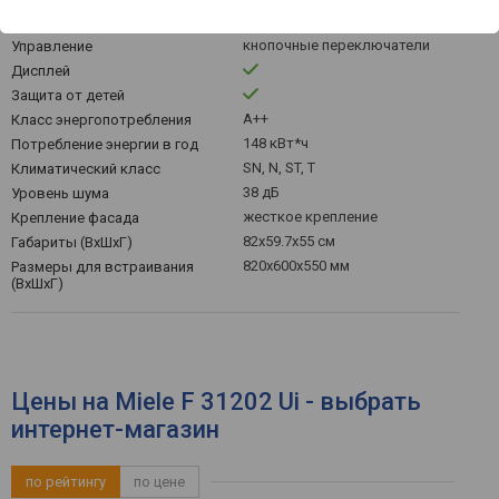
звуковой
Индикатор закрытия дверцы
кнопочные переключатели
Управление
Дисплей
Защита от детей
A++
Класс энергопотребления
148 кВт*ч
Потребление энергии в год
SN, N, ST, T
Климатический класс
38 дБ
Уровень шума
жесткое крепление
Крепление фасада
82x59.7x55 см
Габариты (ВхШхГ)
820x600x550 мм
Размеры для встраивания
(ВхШхГ)
Цены на Miele F 31202 Ui - выбрать
интернет-магазин
по рейтингу
по цене