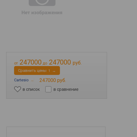
247000
247000
руб.
от
до
Cравнить цены
→
1
247000 руб.
Cartesio
→
в список
в сравнение