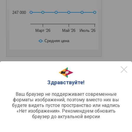
247 000
Март '26
Май '26
Июль '26
Средняя цена
Другое
Здравствуйте!
морозильный шкаф
Тип
95 л
Общий объем
Ваш браузер не поддерживает современные
3
Кол-во отделений
форматы изображений, поэтому вместо них вы
будете видеть пустое пространство или надпись
-24 °C
Минимальная температура
«Нет изображения». Рекомендуем обновить
24 ч
Время сохранения холода
браузер до актуальной версии
12 кг
Мощность замораживания
Быстрая заморозка
Перевешивание дверцы