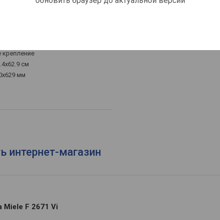
обновить браузер до актуальной версии
, T
 крепление
.4x62.9 см
0x629 мм
ть интернет-магазин
Miele F 2671 Vi