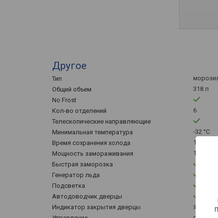
Другое
морози
Тип
318 л
Общий объем
No Frost
6
Кол-во отделений
Телескопические направляющие
-32 °C
Минимальная температура
10 ч
Время сохранения холода
16 кг
Мощность замораживания
Быстрая заморозка
Генератор льда
Подсветка
Автодоводчик дверцы
звуково
Индикатор закрытия дверцы
сенсор
Управление