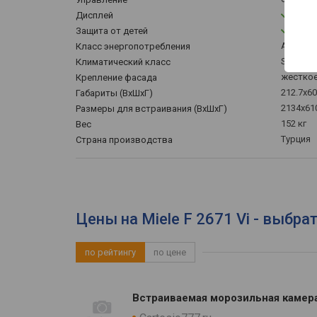
Дисплей
Защита от детей
A+
Класс энергопотребления
SN, N, ST
Климатический класс
жесткое
Крепление фасада
212.7x60
Габариты (ВхШхГ)
2134x61
Размеры для встраивания (ВхШхГ)
152 кг
Вес
Турция
Страна производства
Цены на Miele F 2671 Vi - выбра
по рейтингу
по цене
Встраиваемая морозильная камера 