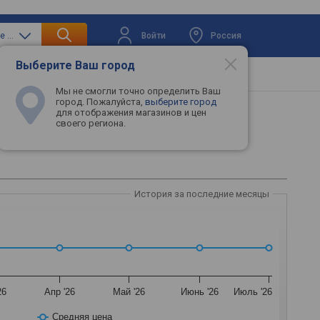
Войти
Россия
только встраиваемые морозильные камеры
Выберите Ваш город
вая техника
Телевизоры
Промокоды
Мы не смогли точно определить Ваш
город. Пожалуйста,
выберите город
для отображения магазинов и цен
своего региона.
История за последние месяцы
26
Апр '26
Май '26
Июнь '26
Июль '26
Средняя цена