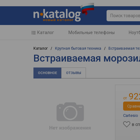
Каталог
Мобильные телефоны
Ноут
Каталог /
Крупная бытовая техника
/
Встраиваемая те
Встраиваемая морозил
ОСНОВНОЕ
ОТЗЫВЫ
92
от
Cравн
Cartesio
в с