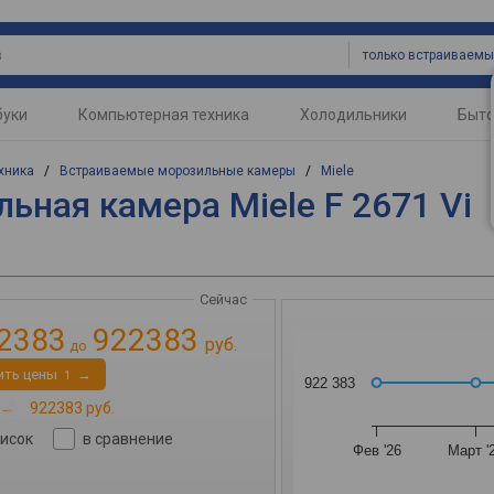
буки
Компьютерная техника
Холодильники
Быто
хника
/
Встраиваемые морозильные камеры
/
Miele
ьная камера Miele F 2671 Vi
Сейчас
2383
922383
руб.
до
ить цены
→
1
922 383
→
922383 руб.
писок
в сравнение
Фев '26
Март '