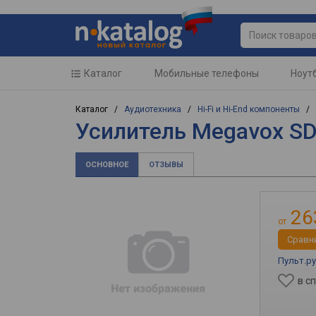
Каталог
Мобильные телефоны
Ноут
Каталог /
Аудиотехника
/
Hi-Fi и Hi-End компоненты
/
Усилитель Megavox S
ОСНОВНОЕ
ОТЗЫВЫ
26
от
Cравн
Пульт.ру
в с