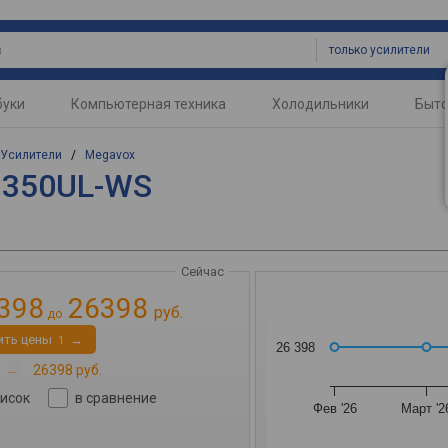
только усилители
буки
Компьютерная техника
Холодильники
Быто
Усилители
/
Megavox
D350UL-WS
Сейчас
398
26398
руб.
до
ить цены
→
1
26 398
→
26398 руб.
писок
в сравнение
Фев '26
Март '2