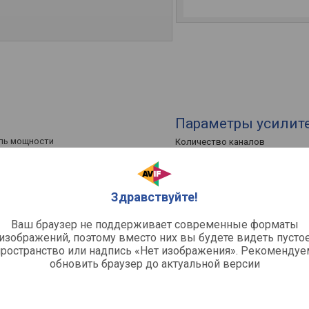
Параметры усилит
ль мощности
Количество каналов
ный / информационный
Мощность на канал (8&#937;)
сторный
Мощность на канал (6&#937;)
Мощность на канал (4&#937;)
Здравствуйте!
Мощность на канал (100/70 В)
Ваш браузер не поддерживает современные форматы
Функции и возмож
изображений, поэтому вместо них вы будете видеть пусто
пространство или надпись «Нет изображения». Рекомендуе
торы
Регулировки
обновить браузер до актуальной версии
Дополнительно
ний