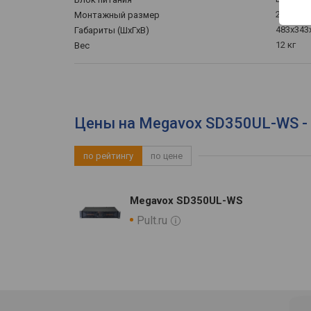
2U
Монтажный размер
483х343
Габариты (ШхГхВ)
12 кг
Вес
Цены на Megavox SD350UL-WS -
по рейтингу
по цене
Megavox SD350UL-WS
Pult.ru