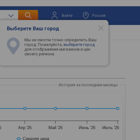
Войти
Россия
Выберите Ваш город
вая техника
Телевизоры
Промокоды
Мы не смогли точно определить Ваш
город. Пожалуйста,
выберите город
для отображения магазинов и цен
своего региона.
История за последние месяцы
6
Апр '26
Май '26
Июнь '26
Июль '26
Средняя цена