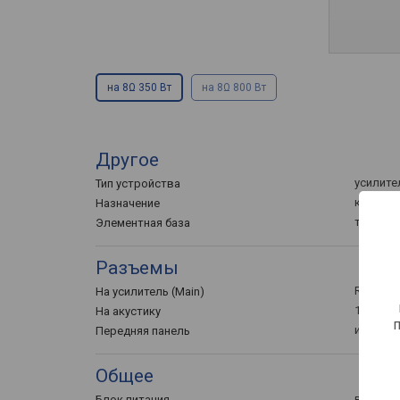
на 8Ω 350 Вт
на 8Ω 800 Вт
Другое
усилите
Тип устройства
концерт
Назначение
транзи
Элементная база
Разъемы
RCA
На усилитель (Main)
1 шт
На акустику
индика
Передняя панель
Общее
внутрен
Блок питания