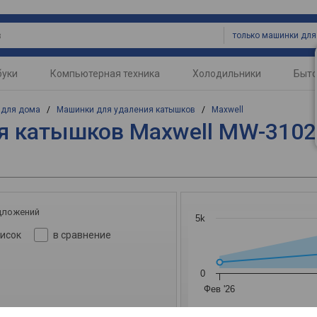
буки
Компьютерная техника
Холодильники
Быто
 для дома
/
Машинки для удаления катышков
/
Maxwell
я катышков Maxwell MW-310
дложений
5k
писок
в сравнение
0
Фев '26