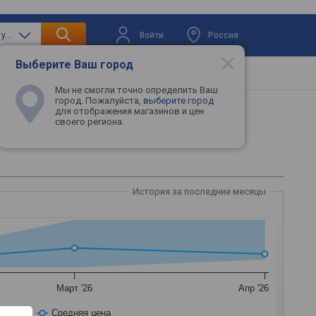
Войти
Россия
только машинки для удаления катышков
Выберите Ваш город
вая техника
Телевизоры
Промокоды
Мы не смогли точно определить Ваш
город. Пожалуйста,
выберите город
для отображения магазинов и цен
своего региона.
2
История за последние месяцы
Март '26
Апр '26
Средняя цена