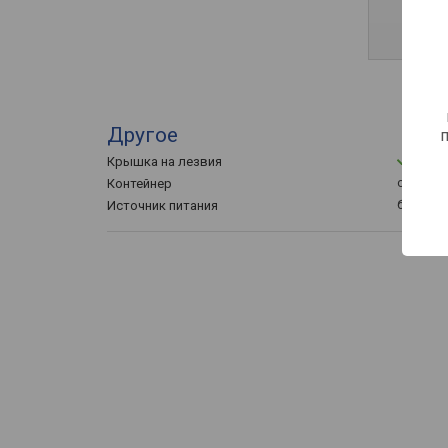
Другое
Крышка на лезвия
съемны
Контейнер
батарейк
Источник питания