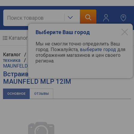
Выберите Ваш город
Каталог
Мобильные телефоны
Мы не смогли точно определить Ваш
город. Пожалуйста,
выберите город
для
Каталог /
Крупная бытовая техника
/
Встраиваемая
отображения магазинов и цен своего
техника
/
Встраиваемые посудомоечные машины
/
региона.
MAUNFELD
Встраиваемая посудомоечная машина
MAUNFELD MLP 12IM
ОСНОВНОЕ
ОТЗЫВЫ