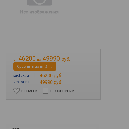
46200
49990
руб.
от
до
Cравнить цены
→
2
46200 руб.
iziclick.ru
→
49990 руб.
Vektor-BT
→
в список
в сравнение