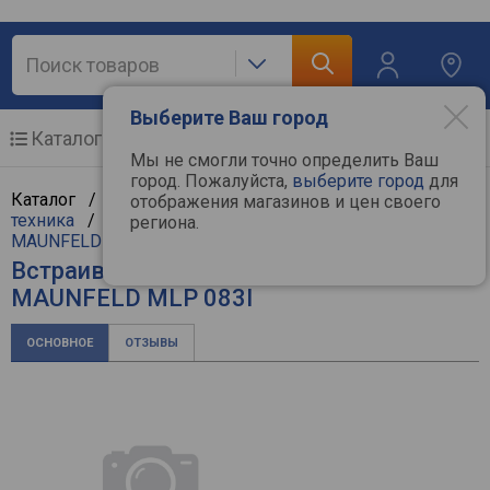
Выберите Ваш город
Каталог
Мобильные телефоны
Мы не смогли точно определить Ваш
город. Пожалуйста,
выберите город
для
Каталог /
Крупная бытовая техника
/
Встраиваемая
отображения магазинов и цен своего
техника
/
Встраиваемые посудомоечные машины
/
региона.
MAUNFELD
Встраиваемая посудомоечная машина
MAUNFELD MLP 083I
ОСНОВНОЕ
ОТЗЫВЫ