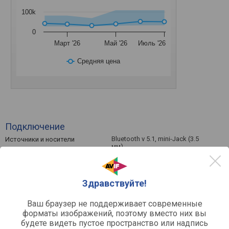
100k
0
Март '26
Май '26
Июль '26
Средняя цена
Подключение
Bluetooth v 5.1, mini-Jack (3.5
Источники и носители
мм)
Аккумулятор
Здравствуйте!
20 ч
Время автономной работы
4.5 ч
Время зарядки
Ваш браузер не поддерживает современные
USB C
USB-порт для зарядки
форматы изображений, поэтому вместо них вы
будете видеть пустое пространство или надпись