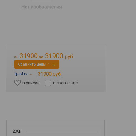
31900
31900
руб.
от
до
Cравнить цены
→
1
31900 руб.
1pad.ru
→
в список
в сравнение
200k