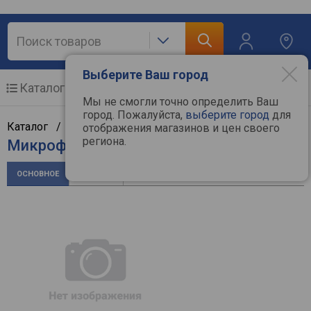
Выберите Ваш город
Каталог
Мобильные телефоны
Мы не смогли точно определить Ваш
город. Пожалуйста,
выберите город
для
Каталог /
Аудиотехника
/
Микрофоны
/
Maono
отображения магазинов и цен своего
региона.
Микрофон Maono AU-A03
ОСНОВНОЕ
ОТЗЫВЫ