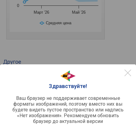
0
Март '26
Май '26
Средняя цена
Другое
для компьютера
Микрофон
конденсаторный
Принцип действия
Здравствуйте!
Функции и разъемы
Ваш браузер не поддерживает современные
mini-Jack 3.5 мм TRS
Разъем подключения
форматы изображений, поэтому вместо них вы
будете видеть пустое пространство или надпись
Технические характеристики
«Нет изображения». Рекомендуем обновить
браузер до актуальной версии
однонаправленный
Направленность микрофона
кардиоидная
Диаграмма направленности
30 – 16000 Гц
Частотный диапазон