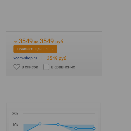
3549
3549
руб.
от
до
Cравнить цены
→
1
3549 руб.
xcom-shop.ru
→
в список
в сравнение
20k
10k