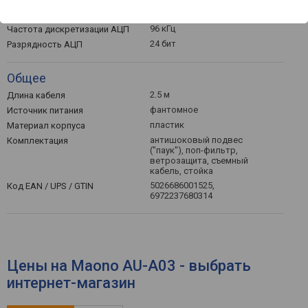
-38 дБ
Чувствительность
96 кГц
Частота дискретизации АЦП
24 бит
Разрядность АЦП
Общее
2.5 м
Длина кабеля
фантомное
Источник питания
пластик
Материал корпуса
антишоковый подвес
Комплектация
("паук"), поп-фильтр,
ветрозащита, съемный
кабель, стойка
5026686001525,
Код EAN / UPS / GTIN
6972237680314
Цены на Maono AU-A03 - выбрать
интернет-магазин