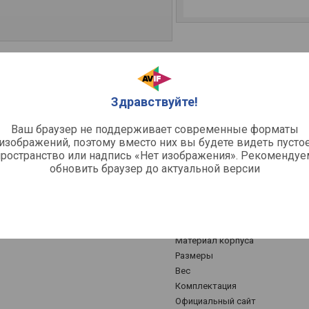
Технические харак
Здравствуйте!
ый / для телефона
Направленность микрофона
Номинальное сопротивление
Ваш браузер не поддерживает современные форматы
изображений, поэтому вместо них вы будете видеть пусто
саторный
Частотный диапазон
пространство или надпись «Нет изображения». Рекомендуе
Чувствительность
обновить браузер до актуальной версии
Соотношение сигнал/шум
k (3.5 мм), Jack (6.35 мм) / адаптер /
Общее
Длина кабеля
Материал корпуса
Размеры
Вес
Комплектация
Официальный сайт