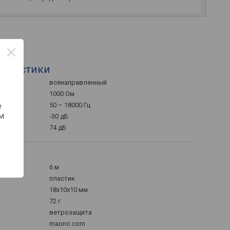
теристики
всенаправленный
1000 Ом
е
50 – 18000 Гц
м
-30 дБ
74 дБ
6 м
пластик
18x10x10 мм
72 г
ветрозащита
maono.com