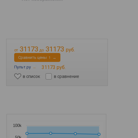
31173
31173
руб.
от
до
Cравнить цены
→
1
31173 руб.
Пульт.ру
→
в список
в сравнение
100k
50k