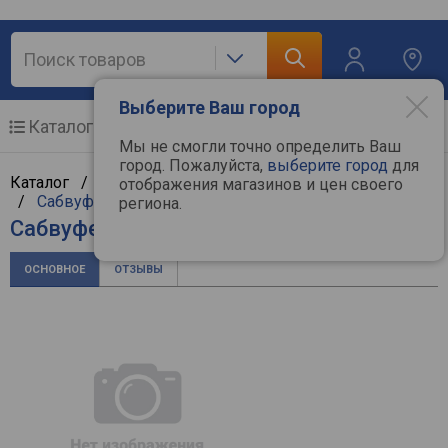
Выберите Ваш город
Каталог
Мобильные телефоны
Мы не смогли точно определить Ваш
город. Пожалуйста,
выберите город
для
Каталог /
Аудиотехника
/
Hi-Fi и Hi-End компоненты
отображения магазинов и цен своего
/
Сабвуферы
/
Mackie
региона.
Сабвуфер Mackie CR8S-XBT
ОСНОВНОЕ
ОТЗЫВЫ