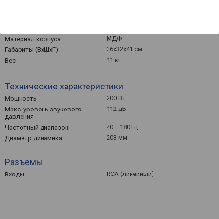
40 − 180 Гц
Частота кроссовера
Общие данные
МДФ
Материал корпуса
36x32x41 см
Габариты (ВхШхГ)
11 кг
Вес
Технические характеристики
200 Вт
Мощность
112 дБ
Макс. уровень звукового
давления
40 − 180 Гц
Частотный диапазон
203 мм
Диаметр динамика
Разъемы
RCA (линейный)
Входы