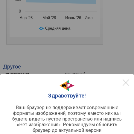
0
Апр '26
Май '26
Июнь '26
Июл…
Средняя цена
Другое
напольный
Тип установки
активный
Тип
закрытого типа
Акустическое оформление
концертный
Назначение
Здравствуйте!
Ваш браузер не поддерживает современные
Функции
форматы изображений, поэтому вместо них вы
Регулировка фазы
будете видеть пустое пространство или надпись
Регулировка уровня
«Нет изображения». Рекомендуем обновить
Регулируемый кроссовер
браузер до актуальной версии