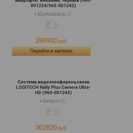
микрофон: внешний, черный (960-
001224/960-001242)
E2e4online.ru
290900
руб.
Перейти в магазин
Система видеоконференцсвязи
LOGITECH Rally Plus Camera Ultra-
HD (960-001242)
Getsy.ru
302820
руб.