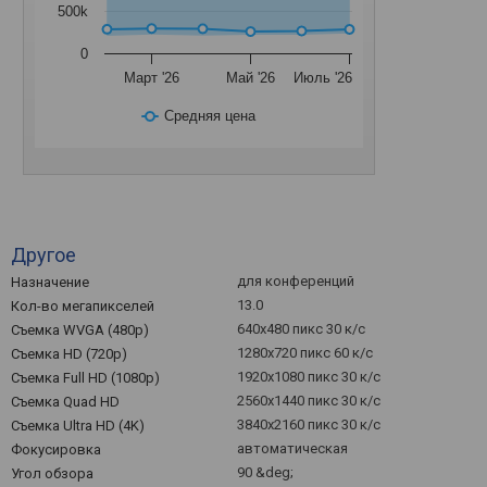
500k
0
Март '26
Май '26
Июль '26
Средняя цена
Другое
для конференций
Назначение
13.0
Кол-во мегапикселей
640x480 пикс 30 к/с
Съемка WVGA (480p)
1280x720 пикс 60 к/с
Съемка HD (720p)
1920x1080 пикс 30 к/с
Съемка Full HD (1080p)
2560x1440 пикс 30 к/с
Съемка Quad HD
3840x2160 пикс 30 к/с
Съемка Ultra HD (4K)
автоматическая
Фокусировка
90 &deg;
Угол обзора