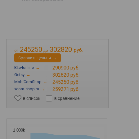
245250
302820
руб.
от
до
Cравнить цены
→
4
290900 руб.
E2e4online
→
302820 руб.
Getsy
→
245250 руб.
MobiComShop
→
259271 руб.
xcom-shop.ru
→
в список
в сравнение
1 000k