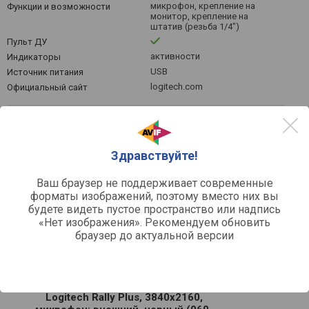
микрофон, крепление на
Функции и возможности
монитор, крепление на
штатив (резьба 1/4")
Пульт ДУ
активности
Индикаторы
USB
Источник питания
logitech.com
Официальный сайт
Здравствуйте!
Цены на Logitech Rally Plus - выбрать
интернет-магазин
Ваш браузер не поддерживает современные
форматы изображений, поэтому вместо них вы
будете видеть пустое пространство или надпись
по рейтингу
по цене
«Нет изображения». Рекомендуем обновить
браузер до актуальной версии
Система для видеоконференций
Logitech Rally Plus, 3840x2160,