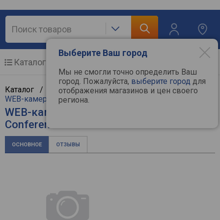
Выберите Ваш город
Каталог
Мобильные телефоны
Мы не смогли точно определить Ваш
город. Пожалуйста,
выберите город
для
Каталог /
Компьютерная техника
/
Мультимедиа
/
отображения магазинов и цен своего
WEB-камеры
/
Logitech
региона.
WEB-камера Logitech Rally
ConferenceCam
ОСНОВНОЕ
ОТЗЫВЫ