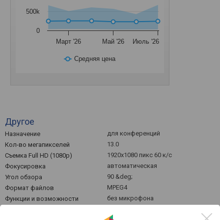
500k
0
Март '26
Май '26
Июль '26
Средняя цена
Другое
для конференций
Назначение
13.0
Кол-во мегапикселей
1920x1080 пикс 60 к/с
Съемка Full HD (1080p)
автоматическая
Фокусировка
90 &deg;
Угол обзора
MPEG4
Формат файлов
без микрофона
Функции и возможности
Пульт ДУ
активности