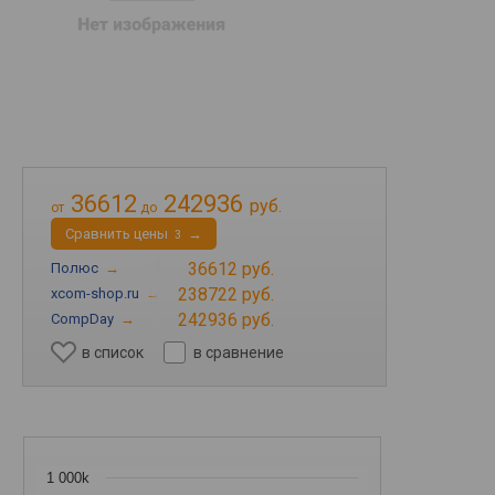
36612
242936
руб.
от
до
Cравнить цены
→
3
36612 руб.
Полюс
→
238722 руб.
xcom-shop.ru
→
242936 руб.
CompDay
→
в список
в сравнение
1 000k