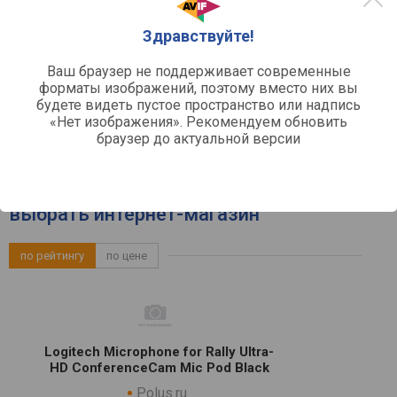
Индикаторы
сеть
Источник питания
Здравствуйте!
съемный
Кабель
2.2 м
Длина кабеля
Ваш браузер не поддерживает современные
183x152x152 мм
Габариты
форматы изображений, поэтому вместо них вы
logitech.com
Официальный сайт
будете видеть пустое пространство или надпись
«Нет изображения». Рекомендуем обновить
браузер до актуальной версии
Цены на Logitech Rally ConferenceCam -
выбрать интернет-магазин
по рейтингу
по цене
Logitech Microphone for Rally Ultra-
HD ConferenceCam Mic Pod Black
Polus.ru