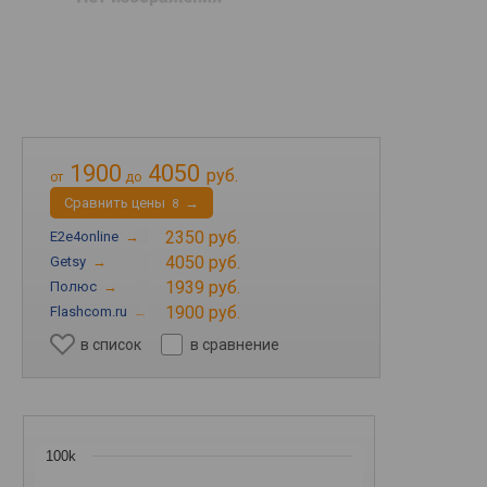
1900
4050
руб.
от
до
Cравнить цены
→
8
2350 руб.
E2e4online
→
4050 руб.
Getsy
→
1939 руб.
Полюс
→
1900 руб.
Flashcom.ru
→
в список
в сравнение
100k