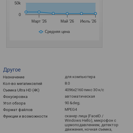
50k
0
Март '26
Май '26
Июль '26
Средняя цена
Другое
для компьютера
Назначение
8.0
Кол-во мегапикселей
4096x2160 пикс 30 к/с
Съемка Ultra HD (4K)
автоматическая
Фокусировка
90 &deg;
Угол обзора
MPEG4
Формат файлов
сканер лица (FaceID /
Функции и возможности
Windows Hello), микрофон с
шумоподавлением, детектор
движения, ночная съемка,