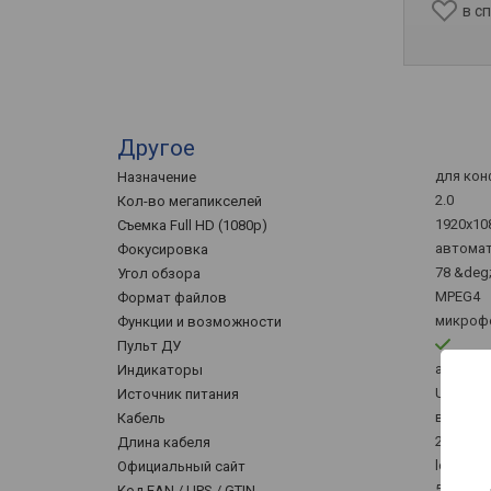
в с
Другое
для кон
Назначение
2.0
Кол-во мегапикселей
1920x108
Съемка Full HD (1080p)
автомат
Фокусировка
78 &deg
Угол обзора
MPEG4
Формат файлов
микрофо
Функции и возможности
Пульт ДУ
активно
Индикаторы
USB
Источник питания
встрое
Кабель
2.4 м
Длина кабеля
logitech
Официальный сайт
5099206
Код EAN / UPS / GTIN