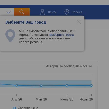
Войти
Россия
Выберите Ваш город
вая техника
Телевизоры
Промокоды
Мы не смогли точно определить Ваш
город. Пожалуйста,
выберите город
для отображения магазинов и цен
своего региона.
История за последние месяцы
Апр '26
Май '26
Июнь '26
Июль '26
Средняя цена