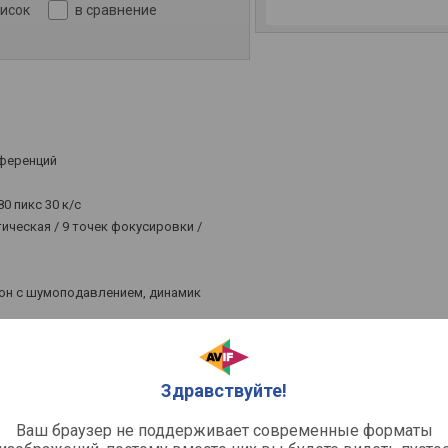
писок
в сравнение
ференций
0 пикс 30 к/с
ическая / 9 точек фокусировки /
;
н с шумоподавлением, динамик
сти
нный
Здравствуйте!
.com
Ваш браузер не поддерживает современные форматы
038776