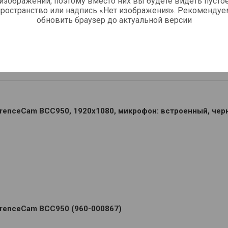
изображений, поэтому вместо них вы будете видеть пусто
пространство или надпись «Нет изображения». Рекомендуе
обновить браузер до актуальной версии
renceCam - выбрать интернет-магазин
renceCam BCC950, 1920x1080, микрофон: встроенный, чер
erenceCam BСС950 (960-000867)