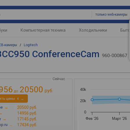
только web-камеры
буки
Компьютерная техника
Холодильники
Быто
EB-камеры
/
Logitech
 BCC950 ConferenceCam
960-000867
Сейчас
956
20500
40k
руб.
до
ить цены
→
4
20k
ne
→
20500 руб.
0
→
14956 руб.
Фев '26
Март '26
y
→
17145 руб.
p.ru
→
17434 руб.