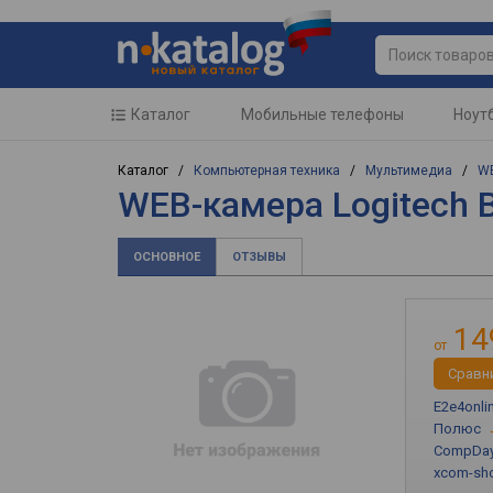
Каталог
Мобильные телефоны
Ноут
Каталог /
Компьютерная техника
/
Мультимедиа
/
W
WEB-камера Logitech
ОСНОВНОЕ
ОТЗЫВЫ
14
от
Cравн
E2e4onli
Полюс
CompDa
xcom-sho