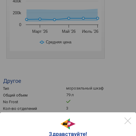
400k
200k
0
Март '26
Май '26
Июль '26
Средняя цена
Другое
морозильный шкаф
Тип
79 л
Общий объем
No Frost
3
Кол-во отделений
-24 °C
Минимальная температура
15 ч
Время сохранения холода
11 кг
Мощность замораживания
Здравствуйте!
Быстрая заморозка