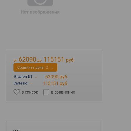
62090
115151
руб.
от
до
Cравнить цены
→
2
62090 руб.
Эталон-БТ
→
115151 руб.
Cartesio
→
в список
в сравнение