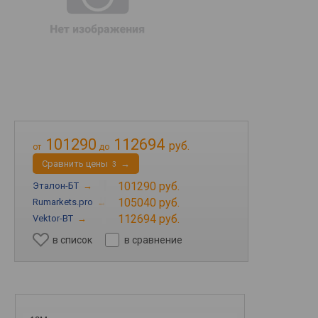
101290
112694
руб.
от
до
Cравнить цены
→
3
101290 руб.
Эталон-БТ
→
105040 руб.
Rumarkets.pro
→
112694 руб.
Vektor-BT
→
в список
в сравнение