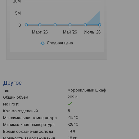
10M
5M
0
Март '26
Май '26
Июль '26
Средняя цена
Другое
морозильный шкаф
Тип
209 л
Общий объем
No Frost
8
Кол-во отделений
-15 °C
Максимальная температура
-28 °C
Минимальная температура
14 ч
Время сохранения холода
18 кг
Мощность замораживания