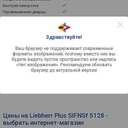
Быстрая заморозка
Перевешивание дверцы
звуковой
Индикатор закрытия дверцы
сенсорное
Управление
Дисплей
Здравствуйте!
307 кВт*ч
Потребление энергии в год
SN, N, ST, T
Климатический класс
Ваш браузер не поддерживает современные
37 дБ
Уровень шума
форматы изображений, поэтому вместо них вы
жесткое крепление
Крепление фасада
будете видеть пустое пространство или надпись
177x55.9x54.6 см
Габариты (ВхШхГ)
«Нет изображения». Рекомендуем обновить
1772x560x550 мм
Размеры для встраивания
браузер до актуальной версии
(ВхШхГ)
59 кг
Вес
Германия
Страна производства
Цены на Liebherr Plus SIFNSf 5128 -
выбрать интернет-магазин