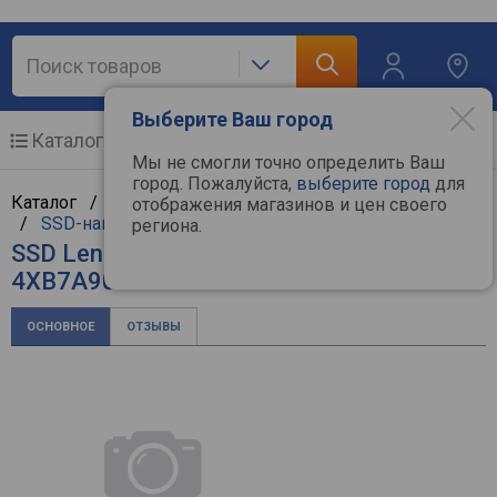
Выберите Ваш город
Каталог
Мобильные телефоны
Мы не смогли точно определить Ваш
город. Пожалуйста,
выберите город
для
Каталог /
Компьютерная техника
/
Комплектующие
отображения магазинов и цен своего
/
SSD-накопители
/
Lenovo
региона.
SSD Lenovo ThinkSystem 2.5" VA No SED
4XB7A90874
ОСНОВНОЕ
ОТЗЫВЫ