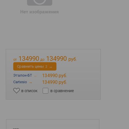
134990
134990
руб.
от
до
Cравнить цены
→
2
134990 руб.
Эталон-БТ
→
134990 руб.
Cartesio
→
в список
в сравнение