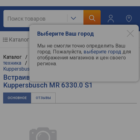
Выберите Ваш город
Каталог
Мобильные телефоны
Мы не смогли точно определить Ваш
город. Пожалуйста,
выберите город
для
Каталог /
Крупная бытовая техника
/
Встраиваемая
отображения магазинов и цен своего
техника
/
Встраиваемые микроволновые печи
/
региона.
Kuppersbusch
Встраиваемая микроволновая печь
Kuppersbusch MR 6330.0 S1
ОСНОВНОЕ
ОТЗЫВЫ