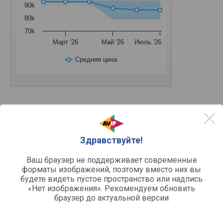
90k
80k
70k
Март '26
Май '26
Июль '26
Средняя цена
Другое
варочная поверхность
Устройство
Здравствуйте!
электрическая
Тип поверхности
домино
Оформление
Ваш браузер не поддерживает современные
форматы изображений, поэтому вместо них вы
будете видеть пустое пространство или надпись
Функции и возможности
«Нет изображения». Рекомендуем обновить
автоматическое
Функции
браузер до актуальной версии
отключение, индикатор
остаточного тепла