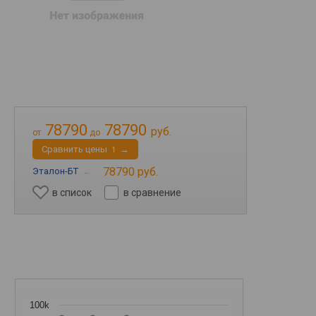
78790
78790
руб.
от
до
Cравнить цены
→
1
78790 руб.
Эталон-БТ
→
в список
в сравнение
100k