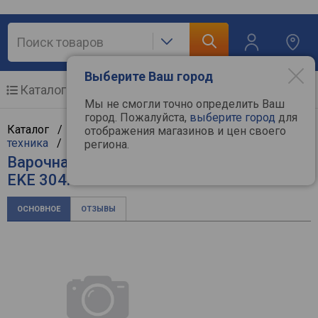
Выберите Ваш город
Каталог
Мобильные телефоны
Мы не смогли точно определить Ваш
город. Пожалуйста,
выберите город
для
Каталог /
Крупная бытовая техника
/
Встраиваемая
отображения магазинов и цен своего
техника
/
Варочные поверхности
/
Kuppersbusch
региона.
Варочная поверхность Kuppersbusch
EKE 304.1 M
ОСНОВНОЕ
ОТЗЫВЫ