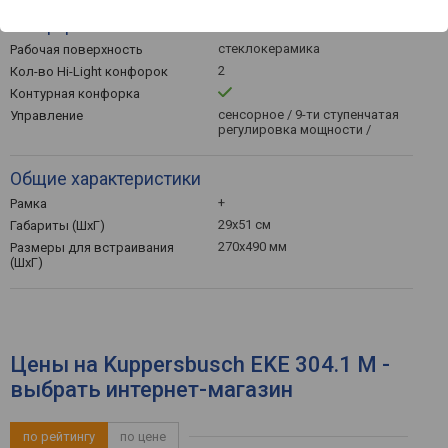
Конфорки
стеклокерамика
Рабочая поверхность
2
Кол-во Hi-Light конфорок
Контурная конфорка
сенсорное / 9-ти ступенчатая
Управление
регулировка мощности /
Общие характеристики
+
Рамка
29х51 см
Габариты (ШхГ)
270х490 мм
Размеры для встраивания
(ШхГ)
Цены на Kuppersbusch EKE 304.1 M -
выбрать интернет-магазин
по рейтингу
по цене