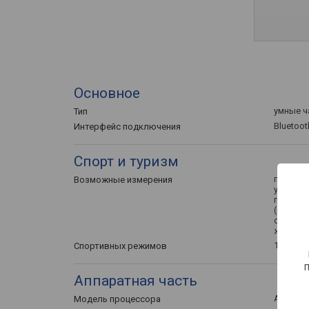
Основное
умные 
Тип
Bluetooth
Интерфейс подключения
Спорт и туризм
пульсом
Возможные измерения
уровень
пройден
(калори
отслежи
женский
170 шт
Спортивных режимов
Аппаратная часть
ATS3085
Модель процессора