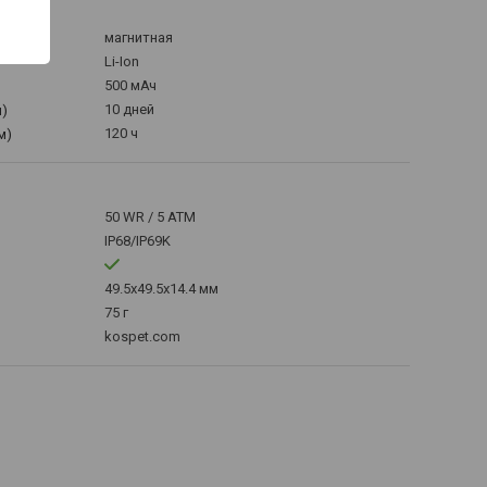
магнитная
Li-Ion
500 мАч
10 дней
)
120 ч
м)
50 WR / 5 ATM
IP68/IP69K
49.5x49.5x14.4 мм
75 г
kospet.com