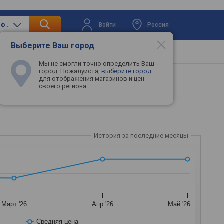
Войти
Россия
только смарт часы и фитнес браслеты
Выберите Ваш город
вая техника
Телевизоры
Промокоды
Мы не смогли точно определить Ваш
город. Пожалуйста,
выберите город
для отображения магазинов и цен
своего региона.
История за последние месяцы
Март '26
Апр '26
Май '26
Средняя цена