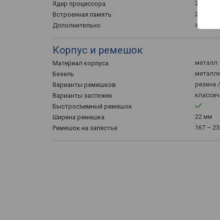
2
Ядер процессора
256 МБ
Встроенная память
акселе
Дополнительно
Корпус и ремешок
металл
Материал корпуса
металл
Безель
резина 
Варианты ремешков
классич
Варианты застежек
Быстросъемный ремешок
22 мм
Ширина ремешка
167 – 2
Ремешок на запястье