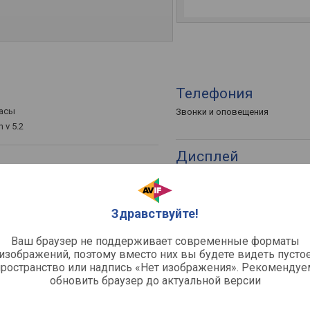
Телефония
часы
Звонки и оповещения
 v 5.2
Дисплей
Сенсорный экран
етр, давление (тонометр),
 кислорода в крови, кол-во шагов,
Тип
ное расстояние, расход энергии
Тип матрицы
и), время активности,
Здравствуйте!
Диагональ
вание сна, уровень стресса,
 календарь
Разрешение экрана
Ваш браузер не поддерживает современные форматы
PPI
изображений, поэтому вместо них вы будете видеть пусто
пространство или надпись «Нет изображения». Рекомендуе
Яркость
обновить браузер до актуальной версии
Защита циферблата
L