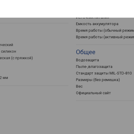
Источник питания
Зарядка устройства
рометр
Источник питания
Емкость аккумулятора
Время работы (обычный режим
Время работы (активный режи
ический
Общее
/ силикон
еская (с пряжкой)
Водозащита
Пыле-,влагозащита
Стандарт защиты MIL-STD-810
32 мм
Размеры (без ремешка)
Вес
Официальный сайт