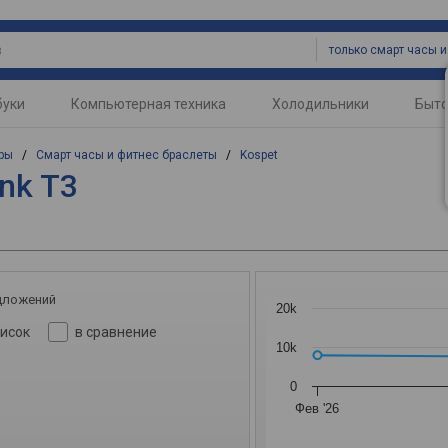
буки
Компьютерная техника
Холодильники
Быто
ры
/
Смарт часы и фитнес браслеты
/
Kospet
ank T3
дложений
20k
писок
в сравнение
10k
0
Фев '26