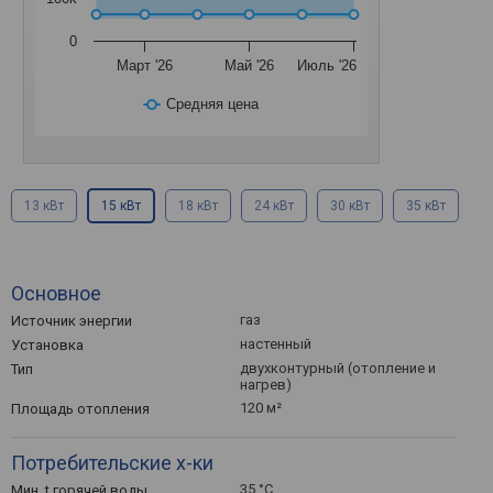
0
Март '26
Май '26
Июль '26
Средняя цена
13 кВт
15 кВт
18 кВт
24 кВт
30 кВт
35 кВт
Основное
газ
Источник энергии
настенный
Установка
двухконтурный (отопление и
Тип
нагрев)
120 м²
Площадь отопления
Потребительские х-ки
35 °С
Мин. t горячей воды