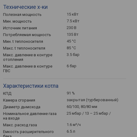
Технические х-ки
15 кВт
Полезная мощность
7.5 кВт
Мин. мощность
230 В
Источник питания
135 Вт
Потребляемая мощность
45 °С
Мин. t теплоносителя
85 °С
Макс. t теплоносителя
3.5 бар
Макс. давление в контуре
отопления
6 бар
Макс. давление в контуре
ГВС
Характеристики котла
91 %
КПД
закрытая (турбированный)
Камера сгорания
60/100, 80/80 мм
Диаметр дымохода
25 мбар / 13 – 25 мбар /
Номинальное давление газа
на входе
1.6 м³/ч
Макс. расход газа
6.5 л
Емкость расширительного
бака