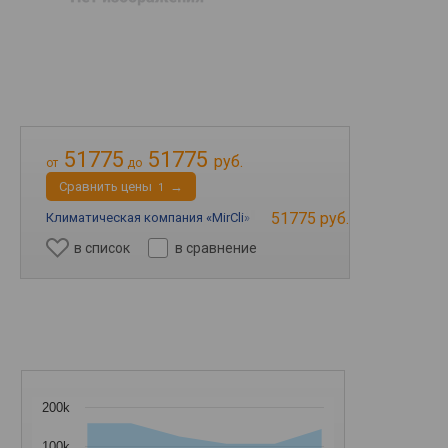
51775
51775
руб.
от
до
Cравнить цены
→
1
51775 руб.
Климатическая компания «MirCli»
→
в список
в сравнение
200k
100k