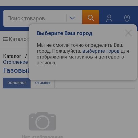
Выберите Ваш город
Каталог
Мобильные телефоны
Мы не смогли точно определить Ваш
город. Пожалуйста,
выберите город
для
Каталог /
Климат, отопление и водоснабжение
/
отображения магазинов и цен своего
Отопление и котлы
/
Отопительные котлы
/
Kiturami
региона.
Газовый котел Kiturami World Alpha C 15
ОСНОВНОЕ
ОТЗЫВЫ