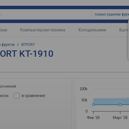
только сушилки фру
буки
Компьютерная техника
Холодильники
Быто
 фруктов
/
KITFORT
FORT KT-1910
дложений
100k
писок
в сравнение
50k
0
Фев '26
Март '26