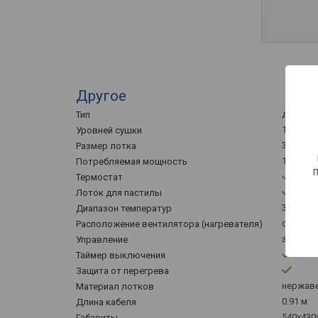
Другое
дегидра
Тип
10 шт
Уровней сушки
395x395
Размер лотка
1000 Вт
Потребляемая мощность
Термостат
Лоток для пастилы
35 – 75 °
Диапазон температур
сзади
Расположение вентилятора (нагревателя)
электр
Управление
Таймер выключения
Защита от перегрева
нержав
Материал лотков
0.91 м
Длина кабеля
540x430
Габариты