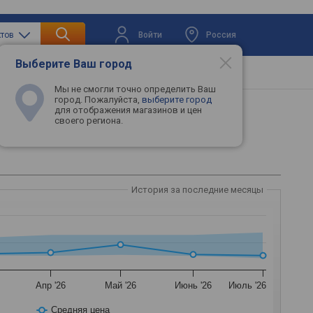
Войти
Россия
ктов
Выберите Ваш город
вая техника
Телевизоры
Промокоды
Мы не смогли точно определить Ваш
город. Пожалуйста,
выберите город
для отображения магазинов и цен
своего региона.
История за последние месяцы
Апр '26
Май '26
Июнь '26
Июль '26
Средняя цена