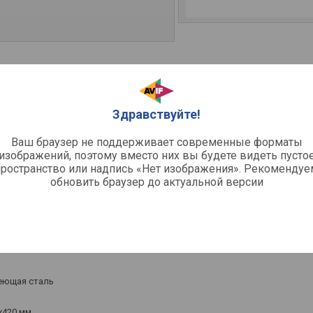
тор (горизонтальная сушилка)
Здравствуйте!
Ваш браузер не поддерживает современные форматы
 мм
изображений, поэтому вместо них вы будете видеть пусто
пространство или надпись «Нет изображения». Рекомендуе
обновить браузер до актуальной версии
C / шаг 5 °C /
онное
еющая сталь
x420 мм