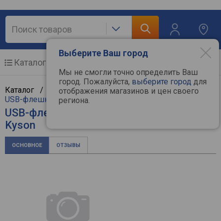
Выберите Ваш город
Каталог
Мобильные телефоны
Мы не смогли точно определить Ваш
город. Пожалуйста,
выберите город
для
Каталог /
Компьютерная техника
/
Мультимедиа
/
отображения магазинов и цен своего
USB-флешки
/
Kingston
региона.
USB-флешка Kingston DataTraveler
Kyson
ОСНОВНОЕ
ОТЗЫВЫ