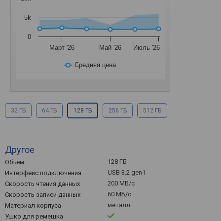
5k
0
Март '26
Май '26
Июль '26
Средняя цена
32 ГБ
64 ГБ
128 ГБ
256 ГБ
512 ГБ
Другое
128 ГБ
Объем
USB 3.2 gen1
Интерфейс подключения
200 МБ/с
Скорость чтения данных
60 МБ/с
Скорость записи данных
металл
Материал корпуса
Ушко для ремешка