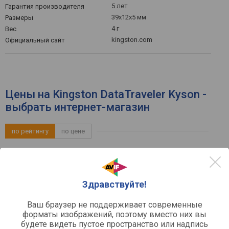
5 лет
Гарантия производителя
39x12x5 мм
Размеры
4 г
Вес
kingston.com
Официальный сайт
Цены на Kingston DataTraveler Kyson -
выбрать интернет-магазин
по рейтингу
по цене
Здравствуйте!
Флешка Kingston 128Gb DataTraveler
Kyson (DTKN/128GB) USB 3.2 Gen 1
Ваш браузер не поддерживает современные
kotofoto.ru
форматы изображений, поэтому вместо них вы
будете видеть пустое пространство или надпись