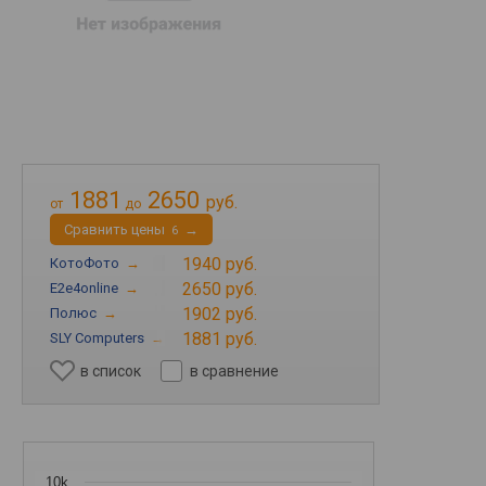
1881
2650
руб.
от
до
Cравнить цены
→
6
1940 руб.
КотоФото
→
2650 руб.
E2e4online
→
1902 руб.
Полюс
→
1881 руб.
SLY Computers
→
в список
в сравнение
10k