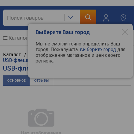
Выберите Ваш город
Каталог
Мобильные телефоны
Мы не смогли точно определить Ваш
город. Пожалуйста,
выберите город
для
Каталог /
Компьютерная техника
/
Мультимедиа
/
отображения магазинов и цен своего
USB-флешки
/
Kingston
региона.
USB-флешка Kingston DataTraveler 70
ОСНОВНОЕ
ОТЗЫВЫ