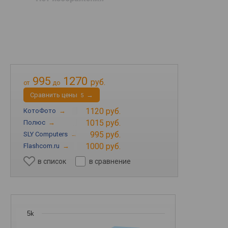
995
1270
руб.
от
до
Cравнить цены
→
5
1120 руб.
КотоФото
→
1015 руб.
Полюс
→
995 руб.
SLY Computers
→
1000 руб.
Flashcom.ru
→
в список
в сравнение
5k