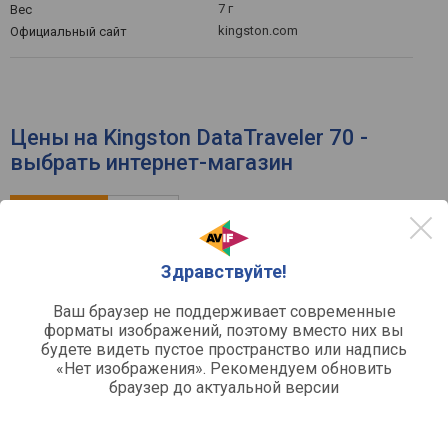
7 г
Вес
kingston.com
Официальный сайт
Цены на Kingston DataTraveler 70 -
выбрать интернет-магазин
по рейтингу
по цене
Здравствуйте!
Ваш браузер не поддерживает современные
Флешка Kingston 128Gb DataTraveler
форматы изображений, поэтому вместо них вы
70 (DT70/128GB) USB 3.2
будете видеть пустое пространство или надпись
kotofoto.ru
«Нет изображения». Рекомендуем обновить
браузер до актуальной версии