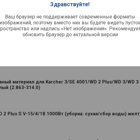
Здравствуйте!
u
Ваш браузер не поддерживает современные форматы
изображений, поэтому вместо них вы будете видеть пусто
пространство или надпись «Нет изображения». Рекомендуе
обновить браузер до актуальной версии
брать интернет-магазин
аный материал для Karcher 3/SE 4001/WD 2 Plus/WD 3/WD 3
лый (2.863-314.0)
2 Plus S V-15/4/18 1000Вт (уборка: сухая/сбор воды) жел