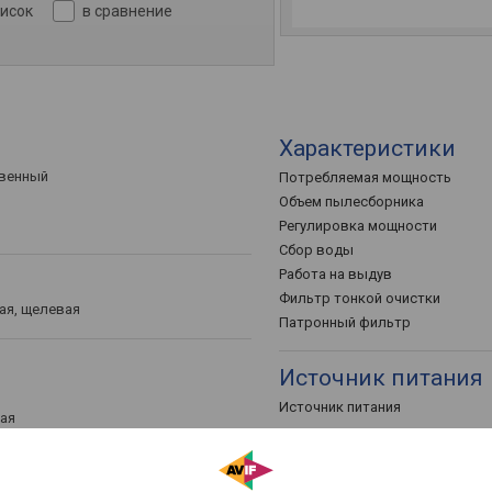
писок
в сравнение
Характеристики
твенный
Потребляемая мощность
Объем пылесборника
Регулировка мощности
Сбор воды
Работа на выдув
Фильтр тонкой очистки
ая, щелевая
Патронный фильтр
Источник питания
Источник питания
ая
9x32.8 см