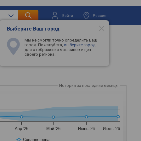
Войти
Россия
Выберите Ваш город
вая техника
Телевизоры
Промокоды
Мы не смогли точно определить Ваш
город. Пожалуйста,
выберите город
для отображения магазинов и цен
своего региона.
История за последние месяцы
Апр '26
Май '26
Июнь '26
Июль '26
Средняя цена