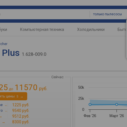
только пылесосы
буки
Компьютерная техника
Холодильники
Быто
rcher
 Plus
1.628-009.0
Сейчас
25
11570
50k
руб.
до
ить цены
→
5
25k
ne
→
1225 руб.
0
то
→
9540 руб.
Фев '26
Март '26
→
9512 руб.
→
8300 руб.