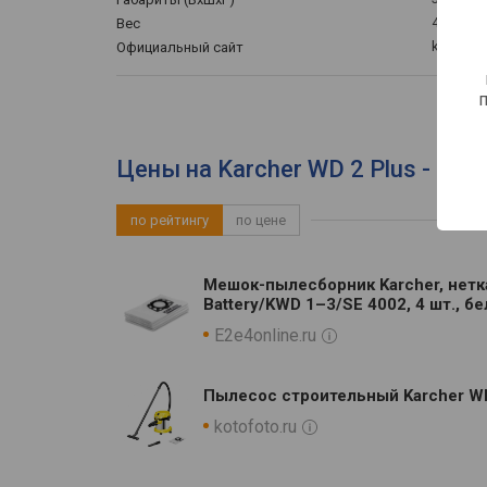
4.2 кг
Вес
karcher.r
Официальный сайт
Цены на Karcher WD 2 Plus - вы
по рейтингу
по цене
Мешок-пылесборник Karcher, нетк
Battery/KWD 1–3/SE 4002, 4 шт., бе
E2e4online.ru
Пылесос строительный Karcher WD 
kotofoto.ru