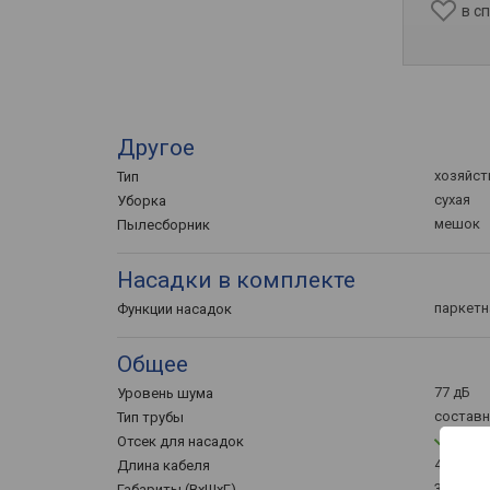
в с
Другое
хозяйс
Тип
сухая
Уборка
мешок
Пылесборник
Насадки в комплекте
паркетн
Функции насадок
Общее
77 дБ
Уровень шума
составн
Тип трубы
Отсек для насадок
4 м
Длина кабеля
37.8x34.
Габариты (ВхШхГ)