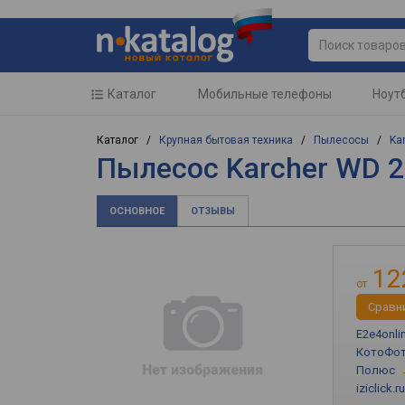
Каталог
Мобильные телефоны
Ноут
Каталог /
Крупная бытовая техника
/
Пылесосы
/
Ka
Пылесос Karcher WD 2
ОСНОВНОЕ
ОТЗЫВЫ
12
от
Cравн
E2e4onli
КотоФо
Полюс
iziclick.ru