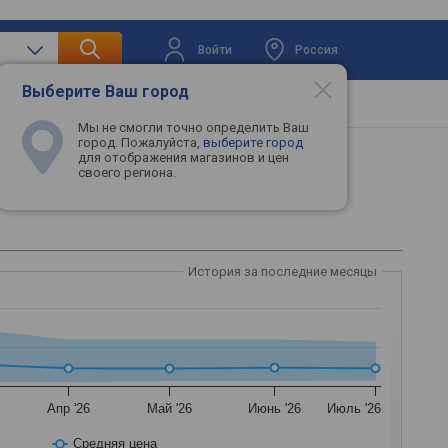
Войти
Россия
Выберите Ваш город
вая техника
Телевизоры
Промокоды
Мы не смогли точно определить Ваш
город. Пожалуйста,
выберите город
для отображения магазинов и цен
своего региона.
История за последние месяцы
Апр '26
Май '26
Июнь '26
Июль '26
Средняя цена