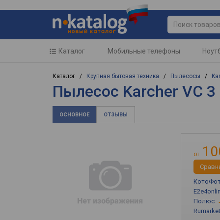
Каталог
Мобильные телефоны
Ноут
Каталог /
Крупная бытовая техника
/
Пылесосы
/
Ka
Пылесос Karcher VC 3
ОСНОВНОЕ
ОТЗЫВЫ
10
от
Cравн
КотоФо
E2e4onli
Полюс
Rumarket