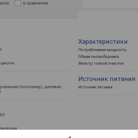
писок
в сравнение
Характеристики
й
Потребляемая мощность
Объем пылесборника
 циклон
Фильтр тонкой очистки
Источник питания
рованная (пол/ковер), щелевая,
Источник питания
я
8.0
пическая