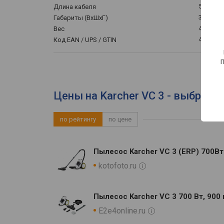
5 м
Длина кабеля
39x27x3
Габариты (ВхШхГ)
4.4 кг
Вес
4054278
Код EAN / UPS / GTIN
Цены на Karcher VC 3 - выбрать
по рейтингу
по цене
Пылесос Karcher VC 3 (ERP) 700В
kotofoto.ru
Пылесос Karcher VC 3 700 Вт, 900 
E2e4online.ru