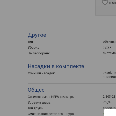
в с
Другое
обычны
Тип
сухая
Уборка
система
Пылесборник
Насадки в комплекте
комбини
Функции насадок
пылева
Общее
2.863-23
Совместимые HEPA фильтры
76 дБ
Уровень шума
телеско
Тип трубы
Сматывание сетевого шнура