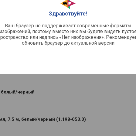
3 см
Здравствуйте!
184357
Ваш браузер не поддерживает современные форматы
изображений, поэтому вместо них вы будете видеть пусто
пространство или надпись «Нет изображения». Рекомендуе
обновить браузер до актуальной версии
 интернет-магазин
т белый/черный
мл, 7.5 м, белый/черный (1.198-053.0)