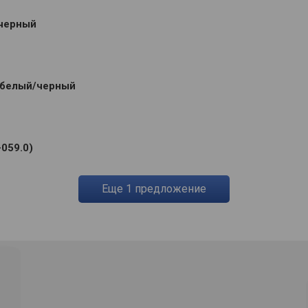
/черный
т белый/черный
-059.0)
eще
1
предложение