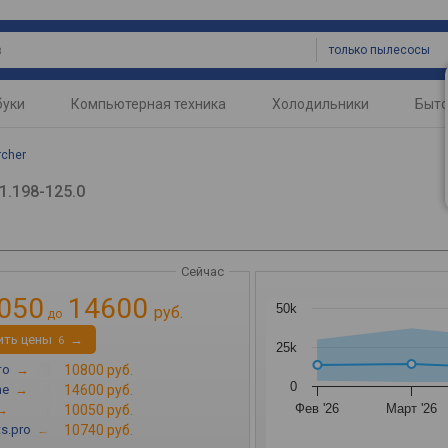
только пылесосы
буки
Компьютерная техника
Холодильники
Быто
rcher
1.198-125.0
Сейчас
050
14600
50k
руб.
до
ить цены
→
6
25k
то
→
10800 руб.
0
ne
→
14600 руб.
Фев '26
Март '26
→
10050 руб.
s.pro
→
10740 руб.