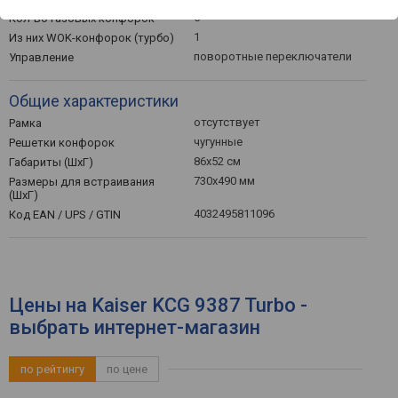
5
Кол-во газовых конфорок
1
Из них WOK-конфорок (турбо)
поворотные переключатели
Управление
Общие характеристики
отсутствует
Рамка
чугунные
Решетки конфорок
86x52 см
Габариты (ШхГ)
730x490 мм
Размеры для встраивания
(ШхГ)
4032495811096
Код EAN / UPS / GTIN
Цены на Kaiser KCG 9387 Turbo -
выбрать интернет-магазин
по рейтингу
по цене