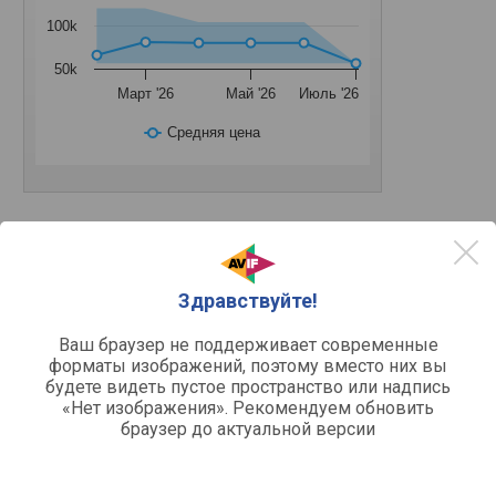
100k
50k
Март '26
Май '26
Июль '26
Средняя цена
Другое
Здравствуйте!
варочная поверхность
Устройство
газовая
Тип поверхности
Ваш браузер не поддерживает современные
форматы изображений, поэтому вместо них вы
Функции и возможности
будете видеть пустое пространство или надпись
«Нет изображения». Рекомендуем обновить
автоподжиг, газ-контроль
Функции
браузер до актуальной версии
Конфорки
закаленное стекло
Рабочая поверхность