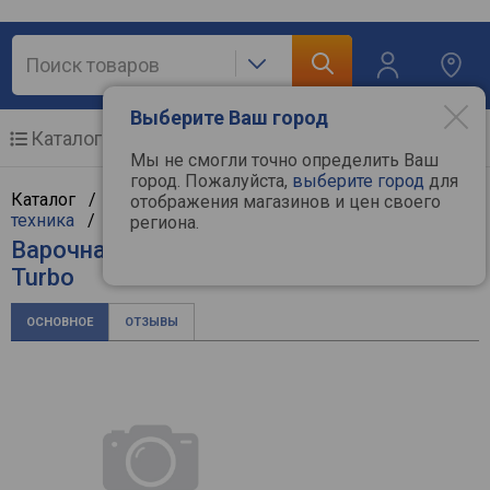
Выберите Ваш город
Каталог
Мобильные телефоны
Мы не смогли точно определить Ваш
город. Пожалуйста,
выберите город
для
Каталог /
Крупная бытовая техника
/
Встраиваемая
отображения магазинов и цен своего
техника
/
Варочные поверхности
/
Kaiser
региона.
Варочная поверхность Kaiser KCG 9387
Turbo
ОСНОВНОЕ
ОТЗЫВЫ