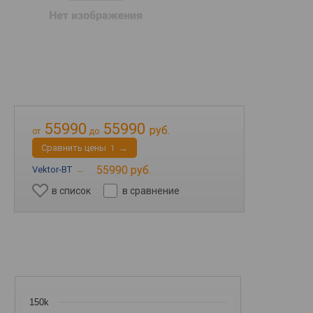
55990
55990
руб.
от
до
Cравнить цены
→
1
55990 руб.
Vektor-BT
→
в список
в сравнение
150k