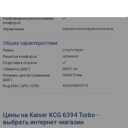
4
Кол-во газовых конфорок
1
Из них WOK-конфорок (турбо)
Ромбовидное расположение
конфорок
поворотные переключатели
Управление
Общие характеристики
отсутствует
Рамка
чугунные
Решетки конфорок
Подставка под вок
60x51 см
Габариты (ШхГ)
560x470 мм
Размеры для встраивания
(ШхГ)
4032495810716
Код EAN / UPS / GTIN
Цены на Kaiser KCG 6394 Turbo -
выбрать интернет-магазин