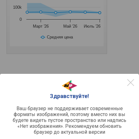
100k
0
Март '26
Май '26
Июль '26
Средняя цена
Другое
варочная поверхность
Устройство
газовая
Тип поверхности
Здравствуйте!
Функции и возможности
Ваш браузер не поддерживает современные
форматы изображений, поэтому вместо них вы
автоподжиг, газ-контроль
Функции
будете видеть пустое пространство или надпись
«Нет изображения». Рекомендуем обновить
Конфорки
браузер до актуальной версии
закаленное стекло
Рабочая поверхность