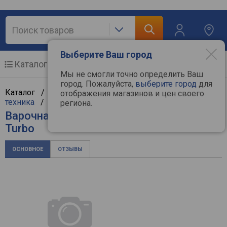
Выберите Ваш город
Каталог
Мобильные телефоны
Мы не смогли точно определить Ваш
город. Пожалуйста,
выберите город
для
Каталог /
Крупная бытовая техника
/
Встраиваемая
отображения магазинов и цен своего
техника
/
Варочные поверхности
/
Kaiser
региона.
Варочная поверхность Kaiser KCG 6394
Turbo
ОСНОВНОЕ
ОТЗЫВЫ