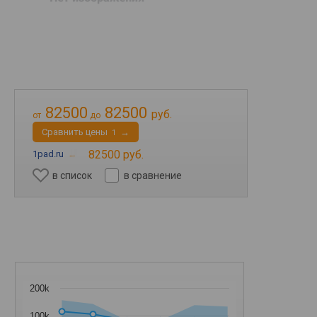
82500
82500
руб.
от
до
Cравнить цены
→
1
82500 руб.
1pad.ru
→
в список
в сравнение
200k
100k