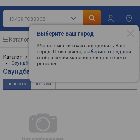
Выберите Ваш город
Каталог
Мобильные телефоны
Мы не смогли точно определить Ваш
город. Пожалуйста,
выберите город
для
Каталог /
Аудиотехника
/
Hi-Fi и Hi-End компоненты
отображения магазинов и цен своего
/
Саундбары
/
JBL
региона.
Саундбар JBL Bar 5.1
ОСНОВНОЕ
ОТЗЫВЫ