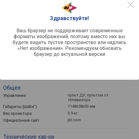
фазоинверторного типа
Акустическое оформление
250 мм
Диаметр динамика
Здравствуйте!
сабвуфера
305х440х305 мм
Габариты сабвуфера (ШхВхГ)
Ваш браузер не поддерживает современные
13 кг
Вес сабвуфера
форматы изображений, поэтому вместо них вы
будете видеть пустое пространство или надпись
Разъемы
«Нет изображения». Рекомендуем обновить
браузер до актуальной версии
USB A, mini-Jack (3.5 мм),
Входы
оптический
3 шт
HDMI-вход
1 шт
HDMI-выход
Общее
пульт ДУ, пультом от
Управление
телевизора
1148x58x93 мм
Габариты (ШхВхГ)
3.9 кг
Вес проектора
jbl.com
Официальный сайт
Технические хар-ки