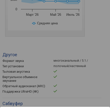
0
Март '26
Май '26
Июль '26
Средняя цена
Другое
многоканальный / 5.1 /
Формат звука
полочный/настенный
Тип установки
Тыловая акустика
Виртуальное объемное
звучание
Обратный аудиоканал (ARC)
Поддержка UltraHD (4K)
Сабвуфер
Беспроводной сабвуфер