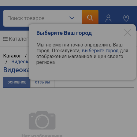
Выберите Ваш город
Каталог
Мобильные телефоны
Мы не смогли точно определить Ваш
город. Пожалуйста,
выберите город
для
Каталог /
Компьютерная техника
/
Комплектующие
отображения магазинов и цен своего
/
Видеокарты
/
Intel
региона.
Видеокарта Intel Arc A750 8GB
ОСНОВНОЕ
ОТЗЫВЫ