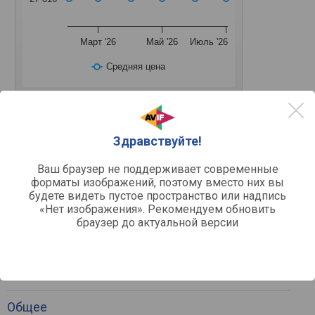
Март '26
Май '26
Июль '26
Средняя цена
Здравствуйте!
Основное
Ваш браузер не поддерживает современные
PCI-E v4.0 / x16 /
Подключение
форматы изображений, поэтому вместо них вы
будете видеть пустое пространство или надпись
Разъемы подключения
«Нет изображения». Рекомендуем обновить
браузер до актуальной версии
1 шт
HDMI
v.2.1
Версия HDMI
3 шт
DisplayPort
v.2.0
Версия DisplayPort
Общее