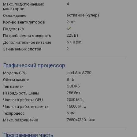
4
Макс. подключаемых
мониторов
активное (кулер)
Охлаждение
2 шт
Кол-во вентиляторов
Подсветка
225 Вт
Потребляемая мощность
6 + 8 pin
Дополнительное питание
2
Занимаемых слотов
Графический процессор
Intel Arc A750
Модель GPU
8 ГБ
Объем памяти
GDDR6
Тип памяти
256 бит
Разрядность шины
2050 МГц
Частота работы GPU
16000 МГц
Частота работы памяти
6 нм
Техпроцесс
7680x4320 пикс
Макс. разрешение
Программная часть