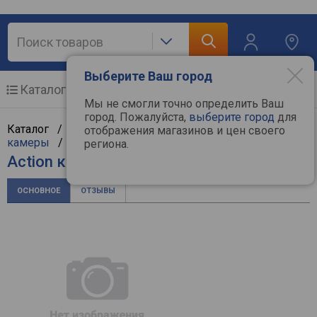
Выберите Ваш город
Каталог
Мобильные телефоны
Мы не смогли точно определить Ваш
город. Пожалуйста,
выберите город
для
Каталог /
ТВ и видеотехника
/
Стриминг
/
Action
отображения магазинов и цен своего
камеры
/
Insta360
региона.
Action камера Insta360 Ace
ОСНОВНОЕ
ОТЗЫВЫ