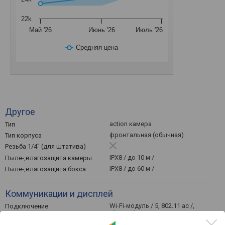
22k
Май '26
Июнь '26
Июль '26
Средняя цена
Другое
action камера
Тип
фронтальная (обычная)
Тип корпуса
Резьба 1/4" (для штатива)
IPX8 / до 10 м /
Пыле-,влагозащита камеры
IPX8 / до 60 м /
Пыле-,влагозащита бокса
Коммуникации и дисплей
Wi-Fi-модуль / 5, 802.11 ac /,
Подключение
Bluetooth / 5.2, BLE /, USB C
2.4 " / откидной /, сенсорный,
Дисплей