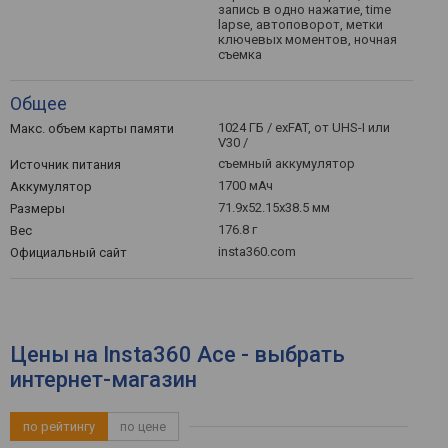
запись в одно нажатие, time
lapse, автоповорот, метки
ключевых моментов, ночная
съемка
Общее
1024 ГБ / exFAT, от UHS-I или
Макс. объем карты памяти
V30 /
съемный аккумулятор
Источник питания
1700 мАч
Аккумулятор
71.9x52.15x38.5 мм
Размеры
176.8 г
Вес
insta360.com
Официальный сайт
Цены на Insta360 Ace - выбрать
интернет-магазин
по рейтингу
по цене