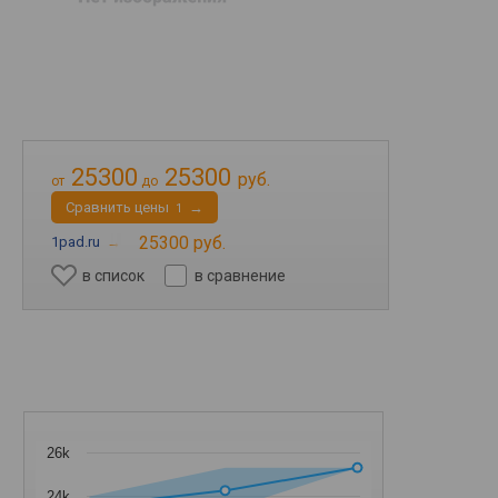
25300
25300
руб.
от
до
Cравнить цены
→
1
25300 руб.
1pad.ru
→
в список
в сравнение
26k
24k