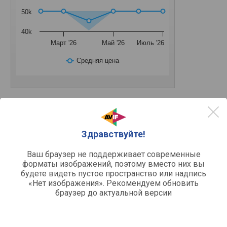
50k
40k
Март '26
Май '26
Июль '26
Средняя цена
Основное
Здравствуйте!
PCI-E v4.0 / x8 /
Подключение
Ваш браузер не поддерживает современные
Разъемы подключения
форматы изображений, поэтому вместо них вы
будете видеть пустое пространство или надпись
1 шт
HDMI
«Нет изображения». Рекомендуем обновить
v.2.1a
Версия HDMI
браузер до актуальной версии
3 шт
DisplayPort
v.1.4a
Версия DisplayPort