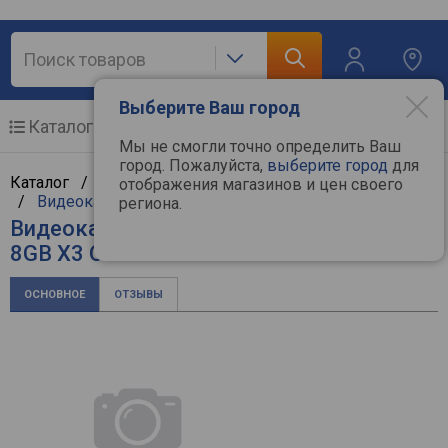
Выберите Ваш город
Каталог
Мобильные телефоны
Мы не смогли точно определить Ваш
город. Пожалуйста,
выберите город
для
Каталог /
Компьютерная техника
/
Комплектующие
отображения магазинов и цен своего
/
Видеокарты
/
INNO3D
региона.
Видеокарта INNO3D GeForce RTX 4060 Ti
8GB X3 OC
ОСНОВНОЕ
ОТЗЫВЫ