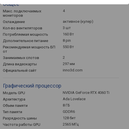
Общее
4
Макс. подключаемых
мониторов
активное (кулер)
Охлаждение
3 шт
Кол-во вентиляторов
160 Вт
Потребляемая мощность
8 pin
Дополнительное питание
550 Вт
Рекомендуемая мощность БП
от
2
Занимаемых слотов
297 мм
Длина видеокарты
inno3d.com
Официальный сайт
Графический процессор
NVIDIA GeForce RTX 4060 Ti
Модель GPU
Ada Lovelace
Архитектура
8 ГБ
Объем памяти
GDDR6
Тип памяти
128 бит
Разрядность шины
2565 МГц
Частота работы GPU