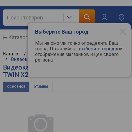
Выберите Ваш город
Каталог
Мобильные телефоны
Мы не смогли точно определить Ваш
город. Пожалуйста,
выберите город
для
Каталог /
Компьютерная техника
/
Комплектующие
отображения магазинов и цен своего
/
Видеокарты
/
INNO3D
региона.
Видеокарта INNO3D GeForce RTX 3050
TWIN X2 OC
ОСНОВНОЕ
ОТЗЫВЫ