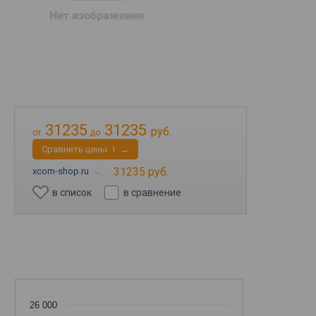
31235
31235
руб.
от
до
Cравнить цены
→
1
31235 руб.
xcom-shop.ru
→
в список
в сравнение
26 000