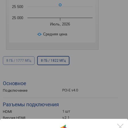
25 500
25 000
Июль, 2026
Средняя цена
8 ГБ / 1777 МГц
8 ГБ / 1822 МГц
Основное
PCI-E v4.0
Подключение
Разъемы подключения
1 шт
HDMI
v.2.1
Версия HDMI
2 шт
DisplayPort