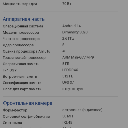
70 Вт
Мощность зарядки
Аппаратная часть
Android 14
Операционная система
Dimensity 8020
Модель процессора
2.6 ГГц
Частота процессора
8
Ядер процессора
40
Оценка процессора AnTuTu
ARM Mali-G77 MP9
Графический процессор
8 ГБ
Оперативная память
LPDDR4X
Тип ОЗУ
512 ГБ
Встроенная память
UFS 3.1
Спецификация памяти
отсутствует
Слот для карт памяти
Фронтальная камера
островная (в дисплее)
Форм-фактор
50 МП
Основной селфи-объектив
f/2.45
Светосила