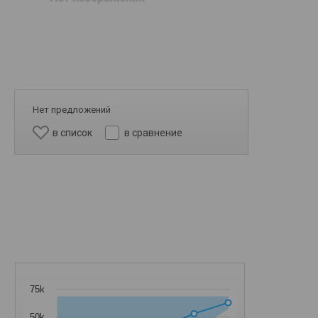
Нет предложений
в список
в сравнение
75k
50k