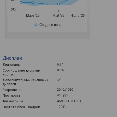
25k
Март '26
Май '26
Июль '26
Средняя цена
Дисплей
6.9 "
Диагональ
87 %
Соотношение дисплей/
корпус
Дополнительный (внешний)
дисплей
2640x1080
Разрешение
413 ppi
Плотность
AMOLED (LTPO)
Тип матрицы
120 Гц
Частота смены кадров