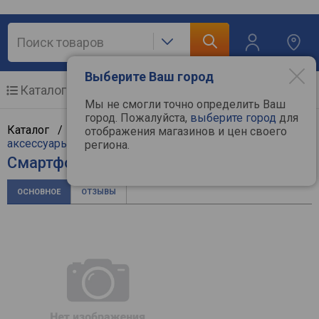
Выберите Ваш город
Каталог
Мобильные телефоны
Мы не смогли точно определить Ваш
город. Пожалуйста,
выберите город
для
Каталог /
Мобильные и связь
/
Мобильные и
отображения магазинов и цен своего
аксессуары
/
Мобильные телефоны
/
Infinix
региона.
Смартфон Infinix Zero Flip
ОСНОВНОЕ
ОТЗЫВЫ