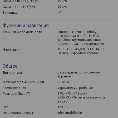
60 к/с
Съемка Full HD (1080p)
60 к/с
Съемка Ultra HD (4K)
Вспышка
Функции и навигация
сканер отпечатка сбоку,
Функции и возможности
стереозвук от JBL, Hi-Res
Wireless, шумоподавление,
гироскоп, датчик освещения
aGPS, GPS-модуль, ГЛОНАСС,
Навигация
Galileo, цифровой компас
Общее
раскладной со сгибаемым
Тип корпуса
экраном
пластик
Материал рамки/крышки
зарядное устройство
Комплектация
170.4x73.4x7.6 мм /
Размеры (ВхШхТ)
87.5x73.4x16 мм в сложенном
виде /
195 г
Вес
infinixmobiles.in
Официальный сайт