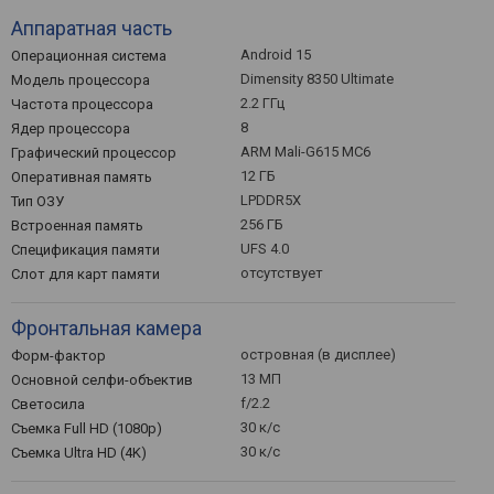
Аппаратная часть
Android 15
Операционная система
Dimensity 8350 Ultimate
Модель процессора
2.2 ГГц
Частота процессора
8
Ядер процессора
ARM Mali-G615 MC6
Графический процессор
12 ГБ
Оперативная память
LPDDR5X
Тип ОЗУ
256 ГБ
Встроенная память
UFS 4.0
Спецификация памяти
отсутствует
Слот для карт памяти
Фронтальная камера
островная (в дисплее)
Форм-фактор
13 МП
Основной селфи-объектив
f/2.2
Светосила
30 к/с
Съемка Full HD (1080p)
30 к/с
Съемка Ultra HD (4K)