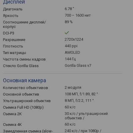
Дисплей
6.78 "
Диагональ
700 – 1600 нит
Яркость
89 %
Соотношение дисплей/
корпус
DCI-P3
2720x1224
Разрешение
440 ppi
Плотность
AMOLED
Тип матрицы
144 Гц
Частота смены кадров
Gorilla Glass v7
Стекло Gorilla Glass
Основная камера
2 модуля
Количество объективов
108 МП, f/1.89, 82 °
Основной объектив
8 МП, f/2.2, 111 °
Ультраширокий объектив
60 к/с
Съемка Full HD (1080p)
30 к/с / ультраширокий
Съемка 2K
объектив /
60 к/с
Съемка 4K
240 к/с / при 1080р /
Замедленная съемка (slow-