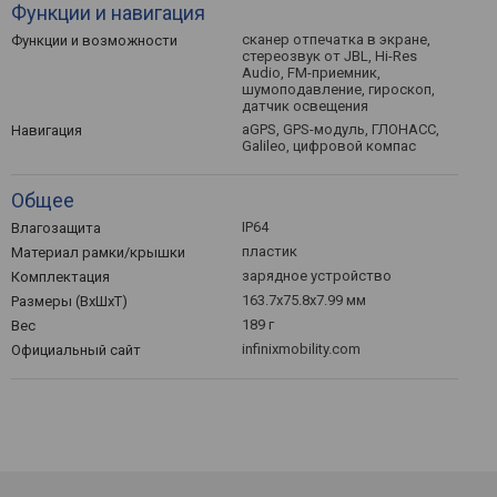
Функции и навигация
сканер отпечатка в экране,
Функции и возможности
стереозвук от JBL, Hi-Res
Audio, FM-приемник,
шумоподавление, гироскоп,
датчик освещения
aGPS, GPS-модуль, ГЛОНАСС,
Навигация
Galileo, цифровой компас
Общее
IP64
Влагозащита
пластик
Материал рамки/крышки
зарядное устройство
Комплектация
163.7x75.8x7.99 мм
Размеры (ВхШхТ)
189 г
Вес
infinixmobility.com
Официальный сайт