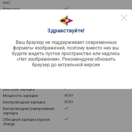
mo)
Вспышка
Коммуникация и порты
Здравствуйте!
5G
Связь
nano-SIM
Тип SIM-карты
Ваш браузер не поддерживает современные
2 SIM
Количество SIM
форматы изображений, поэтому вместо них вы
Wi-Fi 6 (802.11ax), Bluetooth v
Коммуникации
будете видеть пустое пространство или надпись
5.4, NFC-чип, ИК-порт
«Нет изображения». Рекомендуем обновить
USB C
Порты подключения
браузер до актуальной версии
Питание
5500 мАч
Емкость батареи
+
Быстрая зарядка
45 Вт
Мощность зарядки
30 Вт
Беспроводная зарядка
Беспроводная реверсивная
зарядка
Обходная зарядка bypass
charge