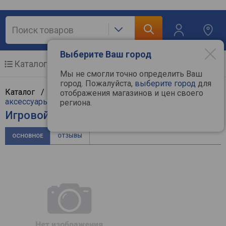
Выберите Ваш город
Каталог
Мобильные телефоны
Мы не смогли точно определить Ваш
город. Пожалуйста,
выберите город
для
Каталог /
Мобильные и связь
/
Мобильные и
отображения магазинов и цен своего
аксессуары
/
Мобильные телефоны
/
Infinix
региона.
Игровой смартфон Infinix GT 30 Pro
ОСНОВНОЕ
ОТЗЫВЫ